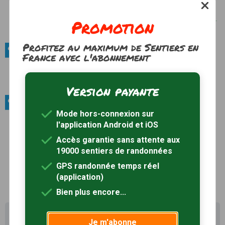
toute son importance car il accueille des espèces
nicheuses particulièrement rares en France.
Voir le
Promotion
site
Profitez au maximum de Sentiers en
Sites naturels / Vallées à visiter
France avec l'abonnement
Vallée de la Saulx
Photos
Voir le site
Version payante
Sites naturels / Massifs forestiers
Mode hors-connexion sur
Forêt de Trois-Fontaines
l'application Android et iOS
Voir le site
Accès garantie sans attente aux
Forêt du Val
19000 sentiers de randonnées
Voir le site
GPS randonnée temps réel
(application)
Bien plus encore...
Il existe d'autres sentiers de randonnée à Bar-le-Duc
Je m'abonne