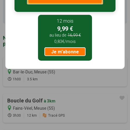
(55) pour découvrir le terroir
Recherche avancée Bar-le-Duc
12 mois
9,99 €
au lieu de
16,99 €
Notre sélection de sentiers de randonnée à
0,83€/mois
proximité de Bar-le-Duc (55)
Je m'abonne
Circuit du poisson rouge
à 410m
Bar-le-Duc, Meuse (55)
1h00
3.5 km
Boucle du Golf
à 3km
Fains-Véel, Meuse (55)
3h30
12 km
Tracé GPS