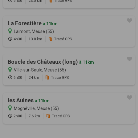
6h30
23.5 km
Tracé GPS
La Forestière
à 11km
Laimont, Meuse (55)
4h30
13.8 km
Tracé GPS
Boucle des Châteaux (long)
à 11km
Ville-sur-Saulx, Meuse (55)
6h30
24 km
Tracé GPS
les Aulnes
à 11km
Mognéville, Meuse (55)
2h00
7.6 km
Tracé GPS