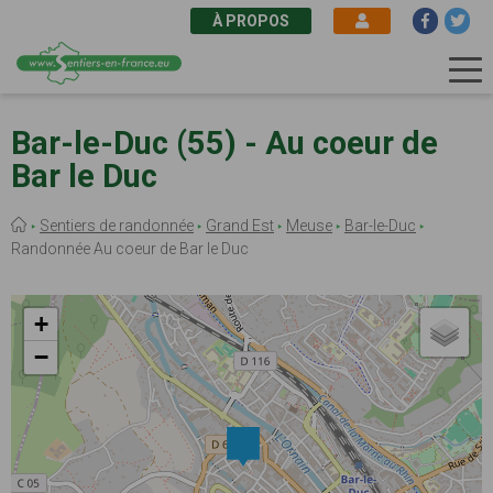
À PROPOS
Aller
au
Bar-le-Duc (55) - Au coeur de
contenu
Bar le Duc
principal
Fil
Sentiers de randonnée
Grand Est
Meuse
Bar-le-Duc
d'Ariane
Randonnée Au coeur de Bar le Duc
+
−