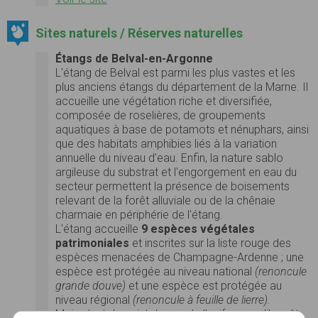
Sites naturels / Réserves naturelles
Étangs de Belval-en-Argonne
L'étang de Belval est parmi les plus vastes et les
plus anciens étangs du département de la Marne. Il
accueille une végétation riche et diversifiée,
composée de roselières, de groupements
aquatiques à base de potamots et nénuphars, ainsi
que des habitats amphibies liés à la variation
annuelle du niveau d'eau. Enfin, la nature sablo
argileuse du substrat et l'engorgement en eau du
secteur permettent la présence de boisements
relevant de la forêt alluviale ou de la chênaie
charmaie en périphérie de l'étang.
L'étang accueille
9 espèces végétales
patrimoniales
et inscrites sur la liste rouge des
espèces menacées de Champagne-Ardenne ; une
espèce est protégée au niveau national
(renoncule
grande douve)
et une espèce est protégée au
niveau régional
(renoncule à feuille de lierre).
Mais c'est du point de vue de l'avifaune qu'il revêt