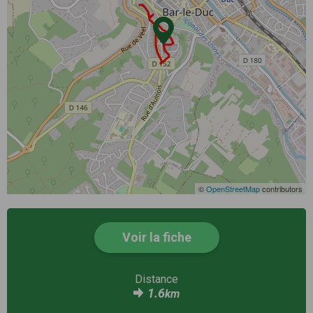
©
OpenStreetMap
contributors
Voir la fiche
Distance
1.6
km