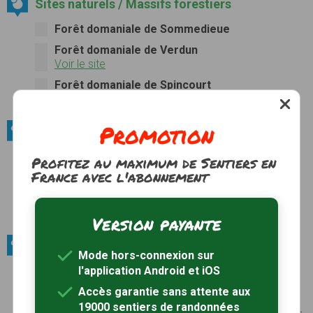
Sites naturels / Massifs forestiers
Forêt domaniale de Sommedieue
Forêt domaniale de Verdun
Voir le site
Forêt domaniale de Spincourt
Voir le site
Promotion
Sites naturels / Côtes
Côtes de Meuse
Profitez au maximum de Sentiers en
Les côtes de Meuse sont situées à l'ouest de la
France avec l'abonnement
Lorraine. La plus grande partie des côtes font
partie du Parc naturel régional de Lorraine.
Photos
Voir le site
Version payante
Sites naturels / Lacs et étangs
Mode hors-connexion sur
l'application Android et iOS
Etang de Lachaussée
L'étang de Lachaussée a été créé en 1273 par le
Accès garantie sans attente aux
comte Thiébaut II de Bar à partir de marais. Il a
19000 sentiers de randonnées