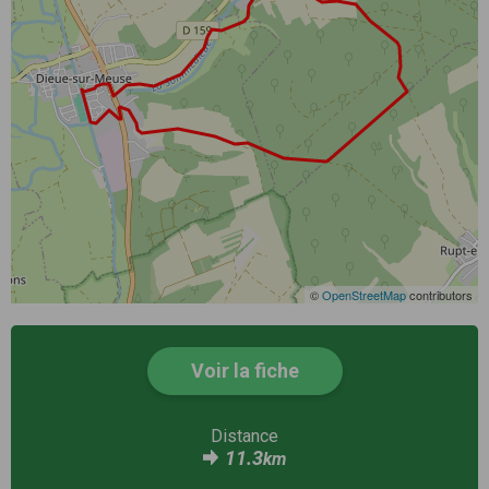
©
OpenStreetMap
contributors
Voir la fiche
Distance
11.3
km