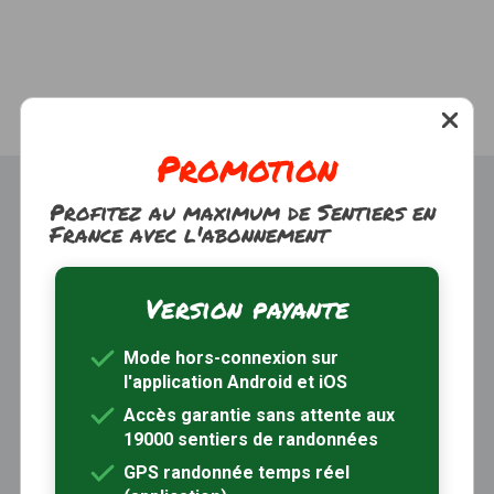
Promotion
Profitez au maximum de Sentiers en
France avec l'abonnement
Version payante
Trouver une randonnée
À propos
Mode hors-connexion sur
Inscription / Connexion
l'application Android et iOS
Abonnement Rando+
Calendrier randos
Accès garantie sans attente aux
19000 sentiers de randonnées
Sites partenaires
Contactez-nous
GPS randonnée temps réel