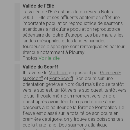
Vallée de l'Ellé
La vallée de l’Ellé est un site du réseau Natura
2000. L’Ellé et ses affluents abritent en effet une
importante population reproductrice de saumons
atlantiques ainsi qu’une population reproductrice
sédentaire de loutre d’europe. Les bas marais, les
landes mésophiles et les landes humides
tourbeuses à sphaigne sont remarquables par leur
étendue notamment à Plouray…
Photos
Voir le site
Vallée du Scorff
Il traverse le
Morbihan
en passant par
Guémené-
sur-Scorff
et
Pont-Scorff
. Son cours suit une
orientation générale Nord-Sud mais il coule tantôt
vers le sud-est, tantôt vers le sud-ouest, tantôt vers
le sud. Il coule même un moment vers le nord-
ouest après avoir décrit un grand coude à mi-
parcours à la hauteur de la forêt de Pontcallec. Le
fleuve est classé sur la totalité de son cours en
première catégorie
, on y trouve des poissons tels
que la
truite fario
. Des
saumons atlantique