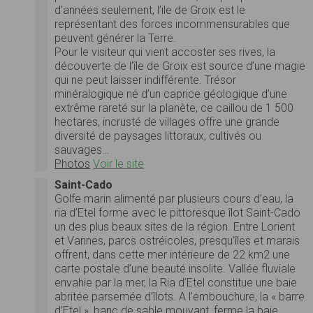
d’années seulement, l’ile de Groix est le
représentant des forces incommensurables que
peuvent générer la Terre.
Pour le visiteur qui vient accoster ses rives, la
découverte de l’île de Groix est source d’une magie
qui ne peut laisser indifférente. Trésor
minéralogique né d’un caprice géologique d’une
extrême rareté sur la planète, ce caillou de 1 500
hectares, incrusté de villages offre une grande
diversité de paysages littoraux, cultivés ou
sauvages…
Photos
Voir le site
Saint-Cado
Golfe marin alimenté par plusieurs cours d’eau, la
ria d’Etel forme avec le pittoresque îlot Saint-Cado
un des plus beaux sites de la région. Entre Lorient
et Vannes, parcs ostréicoles, presqu’îles et marais
offrent, dans cette mer intérieure de 22 km2 une
carte postale d’une beauté insolite. Vallée fluviale
envahie par la mer, la Ria d’Etel constitue une baie
abritée parsemée d’îlots. A l’embouchure, la « barre
d’Etel », banc de sable mouvant, ferme la baie.