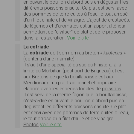
en buvant le bouillon d'abord puis en dégustant les
différents poissons ensuite. Ce plat est servi avec
des pommes de terre cuites à l'eau, le tout arrosé
d'un filet d'huile et de vinaigre. L'ajout de crustacés,
de légumes et d'aromates est un apport ultérieur
permettant de "civiliser" ce plat et de le proposer
dans la restauration.
Voir le site
La cotriade
La
cotriade
doit son nom au breton «
kaoteriad
»
(contenu d'une marmite).
Il s'agit d'une spécialité du sud du
Finistère
, à la
limite du
Morbihan
(petit port de Brigneau) et est
aux Bretons ce que la
bouillabaisse
est aux
Méridionaux : un plat traditionnel et populaire
élaboré avec les espèces locales de
poissons
.
Il est servi de la même façon que la bouillabaisse,
c'est-à-dire en buvant le bouillon d'abord puis en
dégustant les différents poissons ensuite. Ce plat
est servi avec des pommes de terre cuites à l'eau,
le tout arrosé d'un filet d'huile et de vinaigre…
Photos
Voir le site