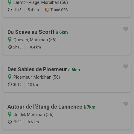
Larmor-Plage, Morbihan (56)
1h45
5.4 km
Tracé GPS
Du Scave au Scorff
à 6km
Quéven, Morbihan (56)
2h15
10.4 km
Des Sables de Ploemeur
à 6km
Ploemeur, Morbihan (56)
3h15
13 km
Autour de l'étang de Lannenec
à 7km
Guidel, Morbihan (56)
2h30
8.6 km