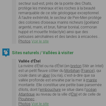
secteur sud-est, près de la pointe des Chats,
protège les minéraux et les roches à la beauté
remarquable de ce site géologique exceptionnel.
À l’autre extrémité, le secteur de Pen-Men protége
des colonies d’oiseaux marins nicheurs (goéland
argenté, marin, et brun, fulmar boréal, cormoran
huppé et mouette tridactyle) ainsi que des
pelouses aérohalines et des landes à ericacées...
Photos
Voir le site
Sites naturels / Vallées à visiter
Vallée d'Étel
La rivière d'Étel ou ria d'Étel (en
breton
Stêr an Intel)
est un petit fleuve côtier du
Morbihan
(
France
), qui
coule dans un
aber
(ou ria), c'est-à-dire que sa
vallée profonde est envahie par la mer à
marée
montante. Elle constitue une petite baie parsemée
d'ilots, dont l'
embouchure
se situe dans l'
océan
Atlantique
au niveau de la ville d'
Étel
et de celle de
Plouhinec
…
Photos
Voir le site