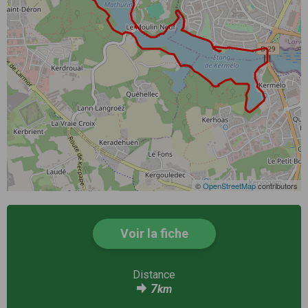
©
OpenStreetMap
contributors
Voir la fiche
Distance
7
km