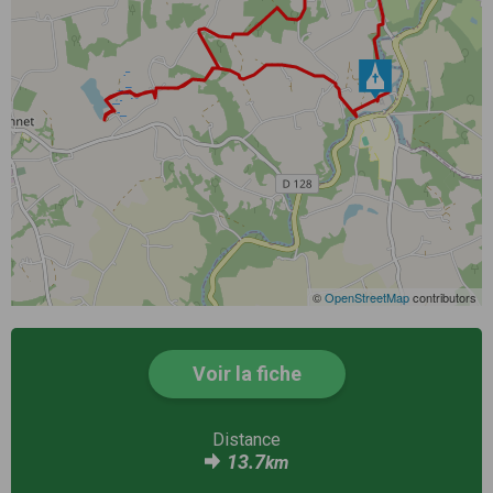
©
OpenStreetMap
contributors
Voir la fiche
Distance
13.7
km