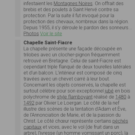
infestaient les
Montagnes Noires
. On offrait des
brebis et des poulets à Saint Hervé contre sa
protection. Par la suite il fut invoqué pour la
protection des chevaux, nombreux dans la région.
Depuis 1955, il s'y déroule le pardon des sonneurs...
Photos
Voir le site
Chapelle Saint-Fiacre
La chapelle présente une façade découpée en
trilobes avec un clocher-pignon fréquemment
retrouvé en Bretagne. Celui de saint-Fiacre est
cependant triple flanqué de deux tourelles latérales
et d'un balcon. L'intérieur est composé de cinq
travées avec un chevet carré à leur bout.
Concernant les objets conservés, la chapelle est
surtout célèbre pour son exceptionnel
jubé
en bois
polychrome de
style flamboyant
réalisé de
1480
à
1492
par Olivier Le Loergan. Le côté de la nef
illustre des scènes de la tentation d'Adam et Ève,
de l'Annonciation de Marie, et de la passion du
Christ. Le côté chœur représente certains
péchés
capitaux
et vices, avec le vol (de fruit dans un
arbre), l'ivresse (un homme vomissant un porc), la