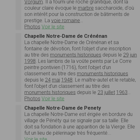
Vorgium
. Il a fourni une roche granitique, dont la
couleur claire évoque le
marbre
saccharoïde, d'où
son intérêt pour la construction de bâtiments de
prestige. La
voie romaine
…
Photos
Voir le site
Chapelle Notre-Dame de Crénénan
La chapelle Notre-Dame de Crénénan et sa
fontaine de dévotion, font l’objet d’une inscription
au titre des
monuments historiques
depuis le
29
juin
1998
. Les lambris de la voûte peints par Le Corre
peintre pontivien (1716), font l’objet d’un
classement au titre des
monuments historiques
depuis le
24
mai
1948
. Le maître-autel et le retable,
font l’objet d’un classement au titre des
monuments historiques
depuis le
23
juillet
1963
…
Photos
Voir le site
Chapelle Notre-Dame de Penety
La chapelle Notre-Dame est érigée en bordure du
village de Pénéty qui se signale par sa taille. Elle
doit sa fondation à une apparition de la Vierge. Elle
fut un lieu de pèlerinage très fréquenté...
Voir le site