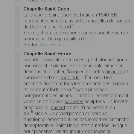
Chapelle Saint-Guen
La chapelle Saint-Guen est bâtie en 1540. Elle
représente une des plus belles chapelles du canton
de Guémené-sur-Scorff.
Son clocher élancé repose sur une souche carrée
à corniche. Des gargouilles d'a...
Photos
Voir le site
Chapelle Saint-Hervé
Façade principale, côté ouest, petit clocher ajouré
couronnant le pignon. Porte principale, située en
dessous du clocher, flanquée de petits
pinacles
et
surmontée d'une
accolade
à fleurons. Des
crochets décorent tous les rampants des pignons
et les contreforts de la façade principale
comportent des niches. L'intérieur est entièrement
voûté en bois avec
sablières
sculptées. La fenêtre
principale du
chevet
s'orne d'une verrière du
e
XVI
siècle. Un grand pardon se déroule
traditionnellement tous les ans le dernier dimanche
de septembre. Saint Hervé était autrefois invoqué
pour préserver les troupeaux des loups qui