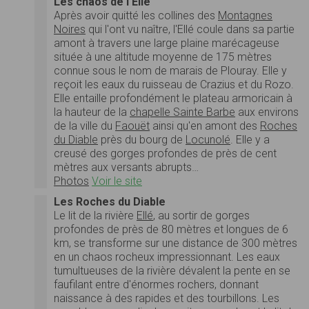
Les chaos de l'Ellé
Après avoir quitté les collines des
Montagnes
Noires
qui l'ont vu naître, l'Ellé coule dans sa partie
amont à travers une large plaine marécageuse
située à une altitude moyenne de 175 mètres
connue sous le nom de marais de Plouray. Elle y
reçoit les eaux du ruisseau de Crazius et du Rozo.
Elle entaille profondément le plateau armoricain à
la hauteur de la
chapelle Sainte Barbe
aux environs
de la ville du
Faouët
ainsi qu'en amont des
Roches
du Diable
près du bourg de
Locunolé
. Elle y a
creusé des gorges profondes de près de cent
mètres aux versants abrupts…
Photos
Voir le site
Les Roches du Diable
Le lit de la rivière
Ellé
, au sortir de gorges
profondes de près de 80 mètres et longues de 6
km, se transforme sur une distance de 300 mètres
en un chaos rocheux impressionnant. Les eaux
tumultueuses de la rivière dévalent la pente en se
faufilant entre d'énormes rochers, donnant
naissance à des rapides et des tourbillons. Les