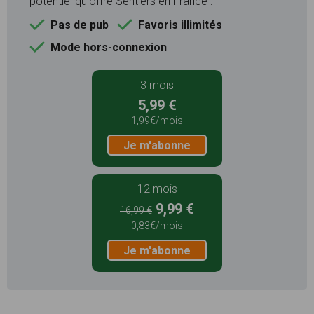
potentiel qu'offre Sentiers en France :
Pas de pub
Favoris illimités
Mode hors-connexion
3 mois
5,99 €
1,99€/mois
Je m'abonne
12 mois
9,99 €
16,99 €
0,83€/mois
Je m'abonne