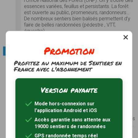
l’Office National des Forêts (ONF). On y trouve des
essences variées, feuillus et persistants. La forêt
est ouverte au public, promeneurs, randonneurs…
De nombreux sentiers bien balisés permettent d’y
faire de belles randonnées (pédestre , VTT,
équestre)...
Photos
Voir le site
Promotion
Villes et villages / Petites cités de caractère
Profitez au maximum de Sentiers en
Guémené-sur-Scorff 56
France avec l'abonnement
Petite cité de caractère et cité médiévale,
Guémené doit son origine à une motte féodale
édifiée vers 1050 par un seigneur nommé
Version payante
Guégant. C’est de là que provient l’ancienne
dénomination Kemenet Guégant signifiant «
commanderie de Guégant » qui, en se déclinant,
Mode hors-connexion sur
donnera plus tard son nom à la ville Guémené. Le
l'application Android et iOS
fief passe ensuite alternativement sous la
domination des Baumer et des Rohan. Ces derniers
Accès garantie sans attente aux
jouèrent un rôle important dans l’histoire de la cité…
19000 sentiers de randonnées
Photos
Voir le site
GPS randonnée temps réel