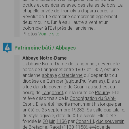
oculus et des écuries avec des stalles de bois. La
chapelle privée de Tronjoly a disparu après la
Révolution. Le domaine comprenait également
deux moulins, l'un à eau, l'autre à vent et un
colombier à l'Est près de l'ancienne…
Photos
Voir le site
Patrimoine bâti / Abbayes
Abbaye Notre-Dame
L'abbaye Notre-Dame de Langonnet, devenue le
haras de Langonnet entre 1807 et 1857, est une
ancienne
abbaye
cistercienne
qui dépendait du
diocèse
de
Quimper
(aujourd'hui
Vannes
). Elle se
situe dans le
doyenné
de
Gourin
au sud-est du
bourg de
Langonnet
, sur la route de
Plouray
. Elle
relève désormais de la
Congrégation du Saint-
Esprit
. Elle a été inscrite
monument historique
par
arrêté du 25 septembre 1928
2
. Sa salle capitulaire,
de style ogivale, date du XIIIe siècle. Elle a été
fondée le
20 juin
1136
par
Conan III
,
duc souverain
de Bretagne
. Raoul (1130-1158), évêque de