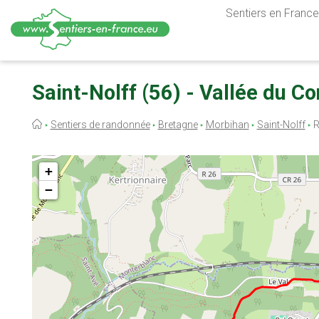
Sentiers en France,
Aller
au
Saint-Nolff (56) - Vallée du C
contenu
principal
Fil
Sentiers de randonnée
Bretagne
Morbihan
Saint-Nolff
R
d'Ariane
+
−