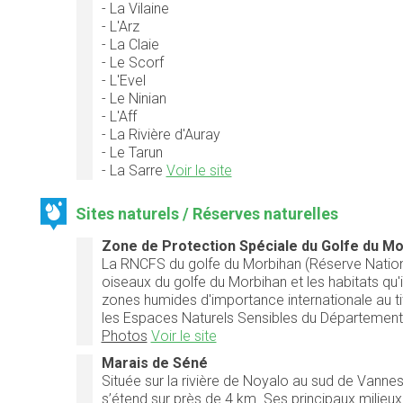
- La Vilaine
- L'Arz
- La Claie
- Le Scorf
- L'Evel
- Le Ninian
- L'Aff
- La Rivière d'Auray
- Le Tarun
- La Sarre
Voir le site
Sites naturels / Réserves naturelles
Zone de Protection Spéciale du Golfe du Mo
La RNCFS du golfe du Morbihan (Réserve Nation
oiseaux du golfe du Morbihan et les habitats qu'il
zones humides d'importance internationale au ti
les Espaces Naturels Sensibles du Département d
Photos
Voir le site
Marais de Séné
Située sur la rivière de Noyalo au sud de Vannes
s’étend sur près de 4 km. Ses principaux milieux