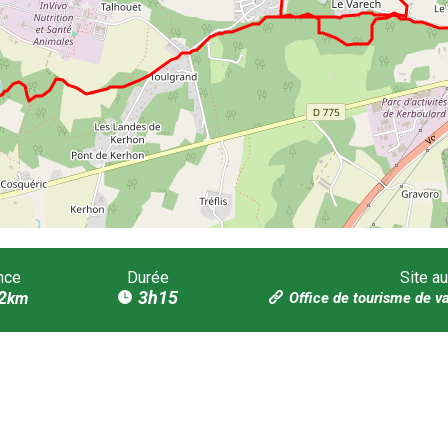
nce
Durée
Site au
2
3h15
km
Office de tourisme de v