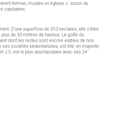
blirent fermes, moulins et églises. L' essor du
es capitaines…
nt. D’une superficie de 310 hectares, elle s'étire
à plus de 30 mètres de hauteur. Le golfe du
anit dont les restes sont encore visibles de nos
 ces sociétés sédentarisées, ont été, en majorité,
nt J.C, est le plus spectaculaire avec ses 24