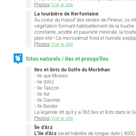
Photos
Voir le site
La tourbière de Kerfontaine
Au coeur du massif des landes de Pinieux, ce si
végétation formant habituellement de la tourbe. 
constante, acidité et pauvreté minérale, la tou
plein été ! Ce microclimat froid et humide expl
Photos
Voir le site
Sites naturels / Iles et presqu'îles
Iles et îlots du Golfe du Morbihan
- Ile aux Moines
- Ile d'Arz
- Ile Tascon
- Ile Ilur
- Ile Gavrinis
- Ile Berder
La légende dit qu'il y a 365 îles et îlots dans le
Photos
Voir le site
Île d'Arz
L'île d'Arz
serait habitée de longue date ( 4000 