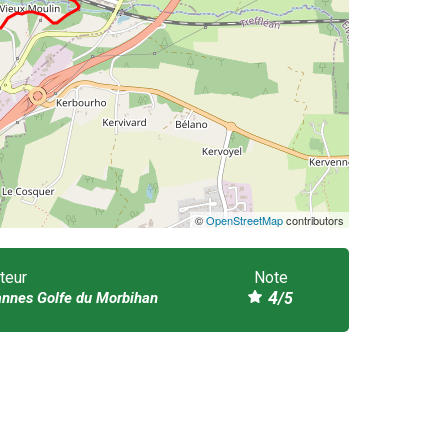
©
OpenStreetMap
contributors
teur
Note
4
annes Golfe du Morbihan
/5