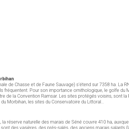
rbihan
ale de Chasse et de Faune Sauvage) s'étend sur 7358 ha. La RN
s fréquentent. Pour son importance ornithologique, le golfe du Mor
tre de la Convention Ramsar. Les sites protégés voisins, sont la
u Morbihan, les sites du Conservatoire du Littoral…
, la réserve naturelle des marais de Séné couvre 410 ha, auxquel
 sont des vasières, des prés-salés, des anciens marais salants (la