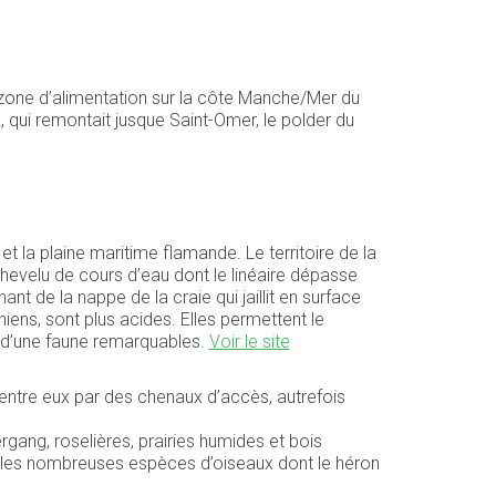
e zone d’alimentation sur la côte Manche/Mer du
, qui remontait jusque Saint-Omer, le polder du
 la plaine maritime flamande. Le territoire de la
evelu de cours d’eau dont le linéaire dépasse
 de la nappe de la craie qui jaillit en surface
iens, sont plus acides. Elles permettent le
et d’une faune remarquables.
Voir le site
 entre eux par des chenaux d’accès, autrefois
gang, roselières, prairies humides et bois
c les nombreuses espèces d’oiseaux dont le héron