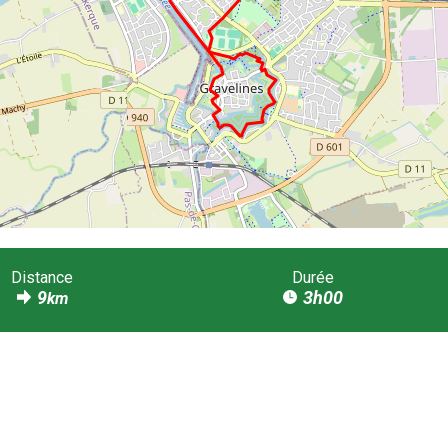
Distance
Durée
9
3h00
km