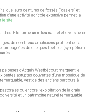
si que leurs ceintures de fossés ("casiers" et
ien d’une activité agricole extensive permet la
r le site
ndres. Elle forme un milieu naturel et diversifié en
refuges, de nombreux amphibiens profitent de la
s accompagnées de quelques libellules (sympétrum
ourrés.
 les pelouses d’Acquin-Westbécourt marquent le
aux pentes abruptes couvertes d’une mosaïque de
 remarquable, vestige des anciens parcours à
pastorales ou encore l’exploitation de la craie
iodiversité et un patrimoine naturel remarquable