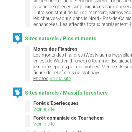
Ancien bunker de la Seconde Guerre mondiale d
réseau de galeries sur plusieurs niveaux qui serv
Outre son statut de lieu de mémoire, Mimoyecques
les chauves-souris dans le Nord - Pas-de-Calais.
échancrées. Les effectifs totaux représentent 4
Sites naturels / Pics et monts
Monts des Flandres
Les monts des Flandres (Westvlaams Heuvelland
en est de Watten (France) à Kemmel (Belgique). I
le nord) séparés par des vallées. Même s'ils se 
figure de relief dans ce plat pays.
Photos
Voir le site
Sites naturels / Massifs forestiers
Forêt d'Eperlecques
Voir le site
Forêt domaniale de Tournehem
Voir le site