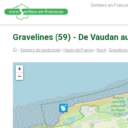
Sentiers en France,
Aller
au
Gravelines (59) - De Vaudan au
contenu
principal
Fil
Sentiers de randonnée
Hauts-de-France
Nord
Gravelines
d'Ariane
+
−