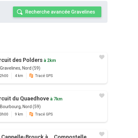
Recherche avancée Gravelines
rcuit des Polders
à 2km
Gravelines, Nord (59)
2h00
4 km
Tracé GPS
rcuit du Quaedhove
à 7km
Bourbourg, Nord (59)
3h00
9 km
Tracé GPS
 Cappelle-Brouck à... Compostelle