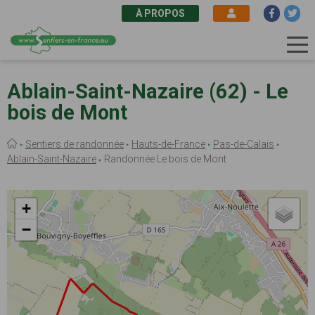
À PROPOS
Aller
au
Ablain-Saint-Nazaire (62) - Le
contenu
bois de Mont
principal
Fil
Sentiers de randonnée
Hauts-de-France
Pas-de-Calais
d'Ariane
Ablain-Saint-Nazaire
Randonnée Le bois de Mont
+
−