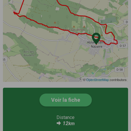
©
OpenStreetMap
contributors
Voir la fiche
Distance
12
km