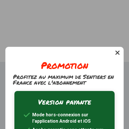
Promotion
Profitez au maximum de Sentiers en
France avec l'abonnement
Version payante
Trouver une randonnée
À propos
Mode hors-connexion sur
Inscription / Connexion
l'application Android et iOS
Abonnement Rando+
Calendrier randos