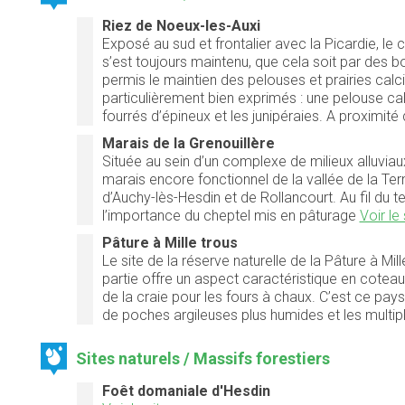
Riez de Noeux-les-Auxi
Exposé au sud et frontalier avec la Picardie, le 
s’est toujours maintenu, que cela soit par des bo
permis le maintien des pelouses et prairies calci
particulièrement bien exprimés : une pelouse calc
fourrés d’épineux et les junipéraies. A proximité 
Marais de la Grenouillère
Située au sein d’un complexe de milieux alluviaux
marais encore fonctionnel de la vallée de la Tern
d’Auchy-lès-Hesdin et de Rollancourt. Au fil du t
l’importance du cheptel mis en pâturage
Voir le 
Pâture à Mille trous
Le site de la réserve naturelle de la Pâture à Mill
partie offre un aspect caractéristique en coteau
de la craie pour les fours à chaux. C’est ce pay
de poches argileuses plus humides et les multi
Sites naturels / Massifs forestiers
Foêt domaniale d'Hesdin