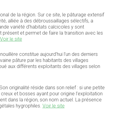
nal de la région. Sur ce site, le pâturage extensif
é, alliée à des débroussaillages sélectifs, a
ande variété d’habitats calcicoles y sont
t présent et permet de faire la transition avec les
Voir le site
ouillère constitue aujourd’hui l’un des derniers
vaine pâture par les habitants des villages
oué aux différents exploitants des villages selon
on originalité réside dans son relief : si une petite
 creux et bosses ayant pour origine l’exploitation
ement dans la région, son nom actuel. La présence
gétales hygrophiles.
Voir le site