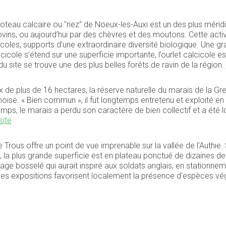
coteau calcaire ou "riez" de Noeux-les-Auxi est un des plus méridio
vins, ou aujourd’hui par des chèvres et des moutons. Cette activit
coles, supports d’une extraordinaire diversité biologique. Une gr
icole s’étend sur une superficie importante, l’ourlet calcicole es
du site se trouve une des plus belles forêts de ravin de la région.
 de plus de 16 hectares, la réserve naturelle du marais de la Gren
oise. « Bien commun », il fut longtemps entretenu et exploité en 
emps, le marais a perdu son caractère de bien collectif et a été l
site
e Trous offre un point de vue imprenable sur la vallée de l’Authie. S
, la plus grande superficie est en plateau ponctué de dizaines de
sage bosselé qui aurait inspiré aux soldats anglais, en stationn
ples expositions favorisent localement la présence d’espèces vé