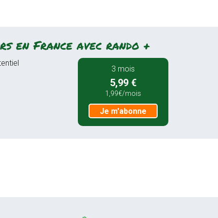
rs en France avec rando +
entiel
3 mois
5,99 €
1,99€/mois
Je m'abonne