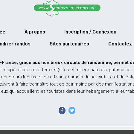
née
À propos
Inscription / Connexion
ndrier randos
Sites partenaires
Contactez
-France, grâce aux nombreux circuits de randonnée, permet de
 les spécificités des terroirs (sites et milieux naturels, patrimoine 
producteurs locaux et les artisans, garants du savoir-faire et du pat
œuvrent à faire connaître tout ce patrimoine par des manifestations
ceux qui accueillent les touristes dans leur hébergement, à leur ta
 France - Tous droits réservés - Photos non contractuelles -
Mentions l