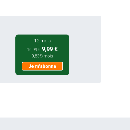
12 mois
9,99 €
16,99 €
0,83€/mois
Je m'abonne