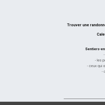
Trouver une randon
Cale
Sentiers-en
-
- les 
- ceux qui 
- 
© 2026 Sentiers en