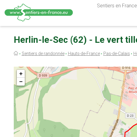
Sentiers en France,
Aller
au
Herlin-le-Sec (62) - Le vert till
contenu
principal
Fil
Sentiers de randonnée
Hauts-de-France
Pas-de-Calais
He
d'Ariane
+
−