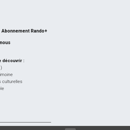
Abonnement Rando+
-nous
 découvrir :
…)
rimoine
 culturelles
ble
égales
-
CGU
-
CGV