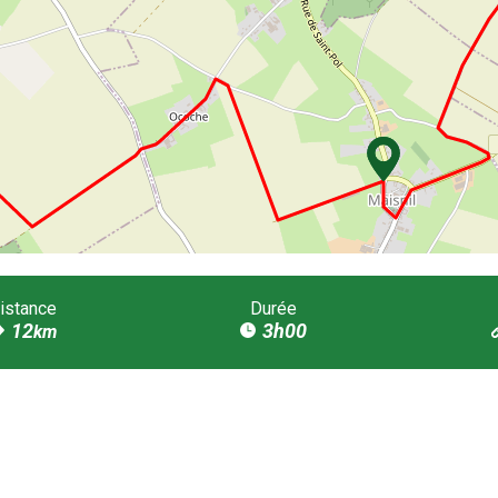
istance
Durée
12
3h00
km