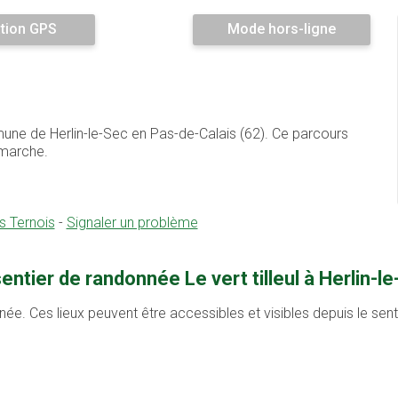
tion GPS
Mode hors-ligne
ommune de Herlin-le-Sec en Pas-de-Calais (62). Ce parcours
 marche.
s Ternois
-
Signaler un problème
ntier de randonnée Le vert tilleul à Herlin-l
née. Ces lieux peuvent être accessibles et visibles depuis le se