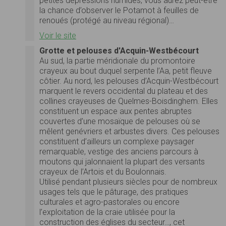
petites dépressions humides, vous aurez peut-être
la chance d’observer le Potamot à feuilles de
renoués (protégé au niveau régional)…
Voir le site
Grotte et pelouses d'Acquin-Westbécourt
Au sud, la partie méridionale du promontoire
crayeux au bout duquel serpente l’Aa, petit fleuve
côtier. Au nord, les pelouses d’Acquin-Westbécourt
marquent le revers occidental du plateau et des
collines crayeuses de Quelmes-Boisdinghem. Elles
constituent un espace aux pentes abruptes
couvertes d’une mosaïque de pelouses où se
mêlent genévriers et arbustes divers. Ces pelouses
constituent d’ailleurs un complexe paysager
remarquable, vestige des anciens parcours à
moutons qui jalonnaient la plupart des versants
crayeux de l’Artois et du Boulonnais.
Utilisé pendant plusieurs siècles pour de nombreux
usages tels que le pâturage, des pratiques
culturales et agro-pastorales ou encore
l’exploitation de la craie utilisée pour la
construction des églises du secteur…, cet