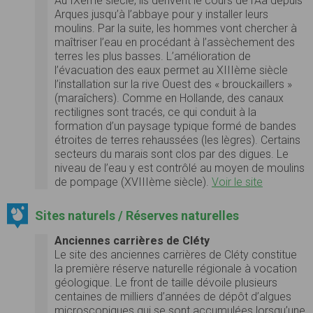
Au IXème siècle, ils dérivent le cours de l’Aa depuis
Arques jusqu’à l’abbaye pour y installer leurs
moulins. Par la suite, les hommes vont chercher à
maîtriser l’eau en procédant à l’assèchement des
terres les plus basses. L’amélioration de
l’évacuation des eaux permet au XIIIème siècle
l’installation sur la rive Ouest des « brouckaillers »
(maraîchers). Comme en Hollande, des canaux
rectilignes sont tracés, ce qui conduit à la
formation d’un paysage typique formé de bandes
étroites de terres rehaussées (les lègres). Certains
secteurs du marais sont clos par des digues. Le
niveau de l’eau y est contrôlé au moyen de moulins
de pompage (XVIIIème siècle).
Voir le site
Sites naturels / Réserves naturelles
Anciennes carrières de Cléty
Le site des anciennes carrières de Cléty constitue
la première réserve naturelle régionale à vocation
géologique. Le front de taille dévoile plusieurs
centaines de milliers d’années de dépôt d’algues
microscopiques qui se sont accumulées lorsqu’une