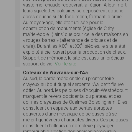
vaste mer chaude recouvrait la région. A leur mort,
leurs squelettes calcaires se déposèrent couche
après couche sur le fond marin, formant la craie.
Au moyen-âge, elle était utilisée pour la
construction de monuments (église de Cléty,
mairie-école…) ainsi que pour celle des maisons en
« rouges-barres » (alternance de briques et de
e
e
craie). Durant les XIX
et XX
siècles, le site a été
exploité à ciel ouvert pour la production de chaux.
Support de mémoire, le site est aussi un précieux
support de vie.
Voir le site
Coteaux de Wavrans-sur-l'Aa
Au sud, la partie méridionale du promontoire
crayeux au bout duquel serpente l’Aa, petit fleuve
côtier. Au nord, les pelouses d’Acquin-Westbécourt
marquent le revers occidental du plateau et des
collines crayeuses de Quelmes-Boisdinghem. Elles
constituent un espace aux pentes abruptes
couvertes d’une mosaïque de pelouses où se
mêlent genévriers et arbustes divers. Ces pelouses
constituent d’ailleurs un complexe paysager
remarquable, vestige des anciens parcours à