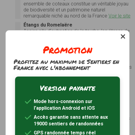
ensemble de coteaux constitue un véritable joyau
de biodiversité et un patrimoine naturel
remarquable niché au nord de la France
Voir le site
Étangs du Romelaëre
Ancien site d’extraction de la tourbe, les étangs du
Romelaëre forment un paysage d’étangs et de
rivières reliés entre eux par des chenaux d’accès,
Promotion
autrefois empruntés par les maraîchers.
La réserve naturelle protège une centaine
Profitez au maximum de Sentiers en
d’hectares de terre et d’eau. Une ambiance
France avec l'abonnement
aquatique où étangs, watergang, roselières, prairies
humides et bois tourbeux colorent le paysage. La
diversité et la richesse de la faune sont connues
depuis les années 1980 avec les nombreuses
Version payante
espèces d’oiseaux dont le héron cendré, le
blongios nain, le butor étoilé ou le busard des
Mode hors-connexion sur
roseaux.
Voir le site
l'application Android et iOS
Prairies du Schoubrouck
Accès garantie sans attente aux
Au nord-est de Saint-Omer, la réserve naturelle des
19000 sentiers de randonnées
prairies du Schoubrouck occupe 10 ha de prairies
humides ainsi que leurs ceintures de fossés
GPS randonnée temps réel