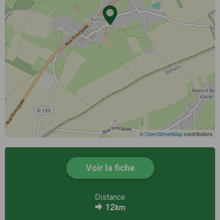
©
OpenStreetMap
contributors
Voir la fiche
Distance
12
km