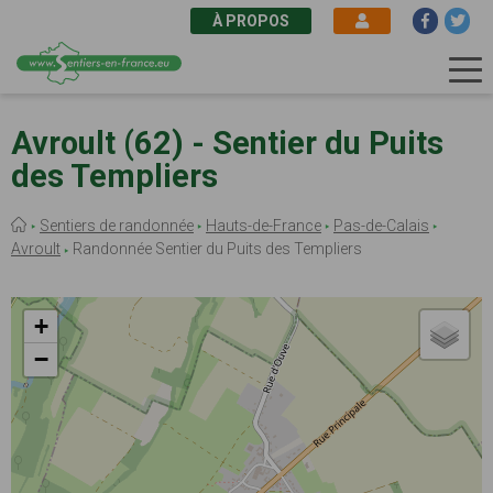
À PROPOS
Aller
au
Avroult (62) - Sentier du Puits
contenu
des Templiers
principal
Fil
Sentiers de randonnée
Hauts-de-France
Pas-de-Calais
d'Ariane
Avroult
Randonnée Sentier du Puits des Templiers
+
−