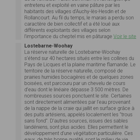
entretenu et exploité en vaine pâture par les
habitants des villages d’Auchy-lès-Hesdin et de
Rollancourt. Au fil du temps, le marais a perdu son
caractère de bien collectif et a été loué aux
différents exploitants des villages selon
l’importance du cheptel mis en pâturage
Voir le site
Lostebarne-Woohay
La réserve naturelle de Lostebarne-Woohay
s’étend sur 40 hectares situés entre les collines du
Pays de Licques et la plaine maritime flamande. Le
territoire de la réserve naturelle, composé de
prairies humides bocagères et de quelques zones
boisées, est parcouru par un chevelu de cours
d’eau dont le linéaire dépasse 3 500 mètres. De
nombreuses sources ponctuent le site. Certaines
sont directement alimentées par l’eau provenant
de la nappe de la craie qui jaillit en surface grâce à
des puits artésiens, appelés localement les "trous
sans fond". D’autres sources, issues des sables
landéniens, sont plus acides. Elles permettent le
développement d’une végétation particulière. Ces
eaux, de très bonne qualité, sont le milieu de vie