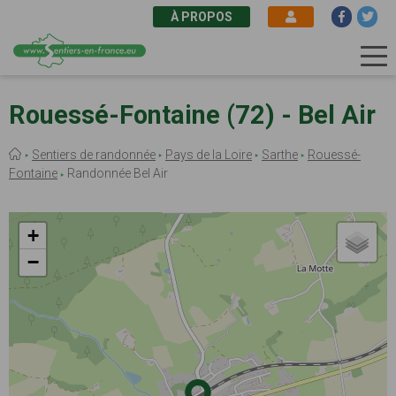
À PROPOS
Aller
au
Rouessé-Fontaine (72) - Bel Air
contenu
principal
Fil
Sentiers de randonnée
Pays de la Loire
Sarthe
Rouessé-
d'Ariane
Fontaine
Randonnée Bel Air
+
−