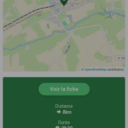
©
OpenStreetMap
contributors
Voir la fiche
Distance
8
km
Durée