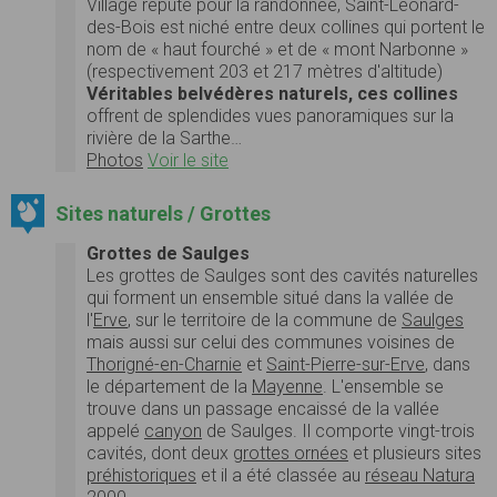
Village réputé pour la randonnée, Saint-Léonard-
des-Bois est niché entre deux collines qui portent le
nom de « haut fourché » et de « mont Narbonne »
(respectivement 203 et 217 mètres d'altitude)
Véritables belvédères naturels, ces collines
offrent de splendides vues panoramiques sur la
rivière de la Sarthe…
Photos
Voir le site
Sites naturels / Grottes
Grottes de Saulges
Les grottes de Saulges sont des cavités naturelles
qui forment un ensemble situé dans la vallée de
l'
Erve
, sur le territoire de la commune de
Saulges
mais aussi sur celui des communes voisines de
Thorigné-en-Charnie
et
Saint-Pierre-sur-Erve
, dans
le département de la
Mayenne
. L'ensemble se
trouve dans un passage encaissé de la vallée
appelé
canyon
de Saulges. Il comporte vingt-trois
cavités, dont deux
grottes ornées
et plusieurs sites
préhistoriques
et il a été classée au
réseau Natura