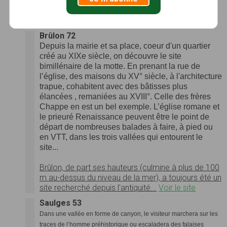
d'une dizaine de familles sur le site de
"Fraxinidum"...
Voir le site
Brûlon 72
Depuis la mairie et sa place, coeur d'un quartier
créé au XIXe siècle, on découvre le site
bimillénaire de la motte. En prenant la rue de
l’église, des maisons du XV° siècle, à l'architecture
trapue, cohabitent avec des bâtisses plus
élancées , remaniées au XVIII°. Celle des frères
Chappe en est un bel exemple. L’église romane et
le prieuré Renaissance peuvent être le point de
départ de nombreuses balades à faire, à pied ou
en VTT, dans les trois vallées qui entourent le
site...
Brûlon, de part ses hauteurs (culmine à plus de 100
m au-dessus du niveau de la mer), a toujours été un
site recherché depuis l'antiquité...
Voir le site
Saulges 53
Dans une vallée en forme de canyon, le visiteur marchera sur les
traces de l’homme préhistorique ou escaladera des falaises