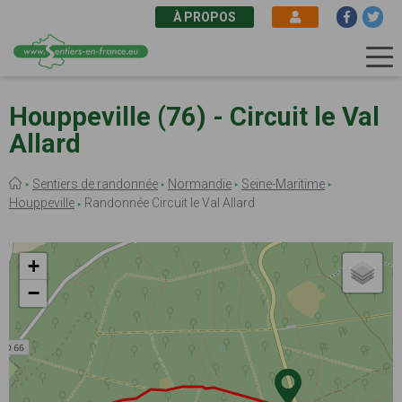
À PROPOS
Aller
au
Houppeville (76) - Circuit le Val
contenu
Allard
principal
Fil
Sentiers de randonnée
Normandie
Seine-Maritime
d'Ariane
Houppeville
Randonnée Circuit le Val Allard
+
−