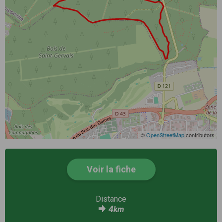
©
OpenStreetMap
contributors
Voir la fiche
Distance
4
km