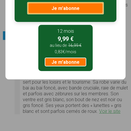
XVIIIème siècle, où l’on trouve également quelques
Je m'abonne
fleurons de l’architecture locale tels le Vieux Logis
ou l’ancien bailliage devenu hôtel de ville...
Voir le
site
12 mois
Race animale locale / Anes
9,99 €
au lieu de
16,99 €
Âne normand
0,83€/mois
Petit âne trapu (il mesure généralement entre
1,10 m et 1,25 m) à la physinomie plutôt douce, il
Je m'abonne
était utilisé autrefois pour le transport des bidons
de lait en Normandie, dans les travaux de
maraîchage et aux fêtes de village ; de nos jours, il
sert pour les loisirs et le tourisme. Sa robe varie du
bai au bai foncé, avec bande cruciale, raie de mulet
et parfois avec zébrures sur les membres. Son
ventre est gris blanc, son bout de nez est noir ou
gris foncé. Ses yeux portent des « lunettes » gris
blanc et sont parfois cernés de roux.
Voir le site