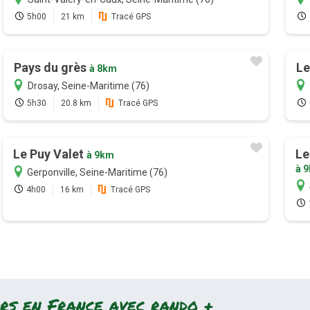
5h00
21 km
Tracé GPS
Pays du grès
Le
à 8km
Drosay, Seine-Maritime (76)
5h30
20.8 km
Tracé GPS
Le Puy Valet
Le
à 9km
à 
Gerponville, Seine-Maritime (76)
4h00
16 km
Tracé GPS
rs en France avec rando +