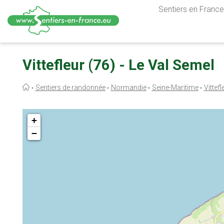
Sentiers en France,
Aller
au
Vittefleur (76) - Le Val Semel
contenu
principal
Fil
Sentiers de randonnée
Normandie
Seine-Maritime
Vittefl
d'Ariane
+
−