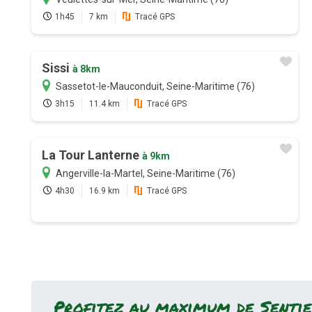
1h45
7 km
Tracé GPS
Sissi
à 8km
Sassetot-le-Mauconduit, Seine-Maritime (76)
3h15
11.4 km
Tracé GPS
La Tour Lanterne
à 9km
Angerville-la-Martel, Seine-Maritime (76)
4h30
16.9 km
Tracé GPS
Profitez au maximum de Sentie