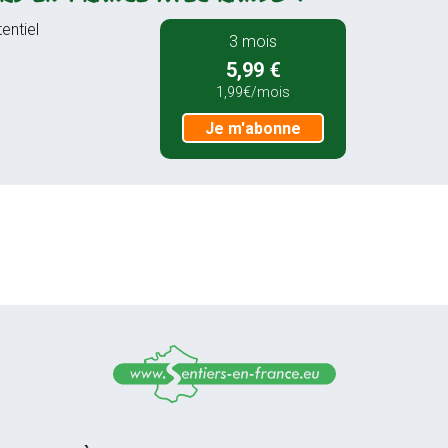
entiel
3 mois
5,99 €
1,99€/mois
Je m'abonne