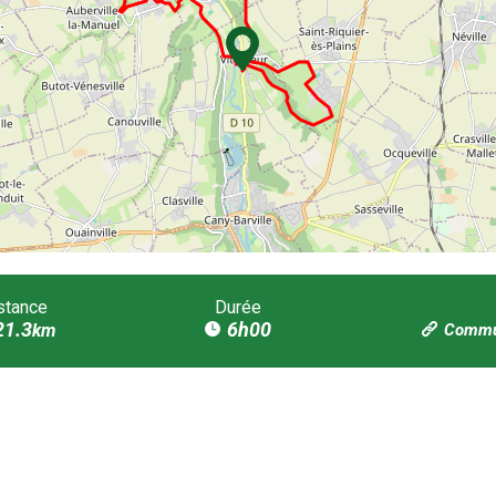
stance
Durée
21.3
6h00
km
Commun