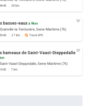
4h45
20 km
s basses-eaux
à 9km
Grainville-la-Teinturière, Seine-Maritime (76)
0h45
2.7 km
Tracé GPS
s hameaux de Saint-Vaast-Dieppedalle
9km
Saint-Vaast-Dieppedalle, Seine-Maritime (76)
1h45
7 km