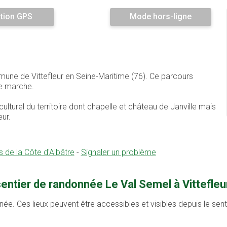
tion GPS
Mode hors-ligne
mune de Vittefleur en Seine-Maritime (76). Ce parcours
e marche.
culturel du territoire dont chapelle et château de Janville mais
ur.
e la Côte d'Albâtre
-
Signaler un problème
entier de randonnée Le Val Semel à Vittefleu
née. Ces lieux peuvent être accessibles et visibles depuis le se