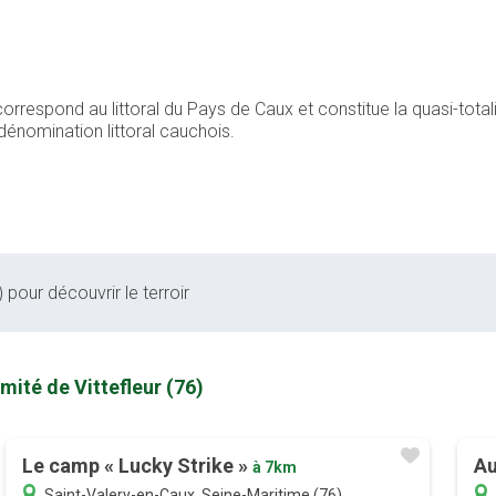
correspond au littoral du Pays de Caux et constitue la quasi-totali
dénomination littoral cauchois.
 pour découvrir le terroir
mité de Vittefleur (76)
Le camp « Lucky Strike »
Au
à 7km
Saint-Valery-en-Caux, Seine-Maritime (76)