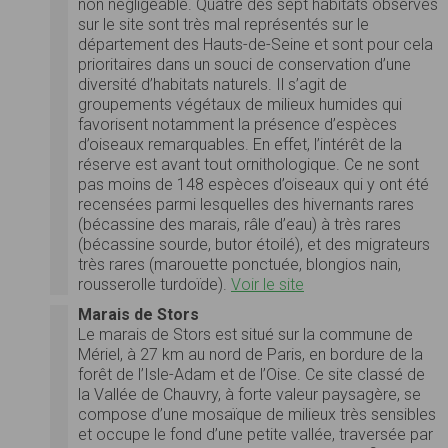
non négligeable. Quatre des sept habitats observés
sur le site sont très mal représentés sur le
département des Hauts-de-Seine et sont pour cela
prioritaires dans un souci de conservation d’une
diversité d’habitats naturels. Il s’agit de
groupements végétaux de milieux humides qui
favorisent notamment la présence d’espèces
d’oiseaux remarquables. En effet, l’intérêt de la
réserve est avant tout ornithologique. Ce ne sont
pas moins de 148 espèces d’oiseaux qui y ont été
recensées parmi lesquelles des hivernants rares
(bécassine des marais, râle d’eau) à très rares
(bécassine sourde, butor étoilé), et des migrateurs
très rares (marouette ponctuée, blongios nain,
rousserolle turdoïde).
Voir le site
Marais de Stors
Le marais de Stors est situé sur la commune de
Mériel, à 27 km au nord de Paris, en bordure de la
forêt de l’Isle-Adam et de l’Oise. Ce site classé de
la Vallée de Chauvry, à forte valeur paysagère, se
compose d’une mosaïque de milieux très sensibles
et occupe le fond d’une petite vallée, traversée par