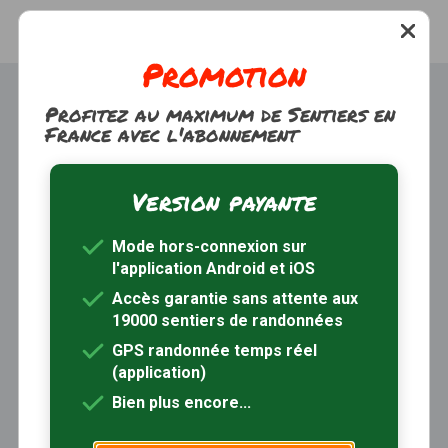
Promotion
Profitez au maximum de Sentiers en
France avec l'abonnement
Version payante
Trouver une randonnée
À propos
Mode hors-connexion sur
Inscription / Connexion
l'application Android et iOS
Abonnement Rando+
Calendrier randos
Accès garantie sans attente aux
19000 sentiers de randonnées
Sites partenaires
Contactez-nous
GPS randonnée temps réel
(application)
Sentiers-en-France, grâce aux nombreux circuits de
Bien plus encore...
randonnée, permet de découvrir :
- les spécificités des terroirs (sites et milieux naturels,