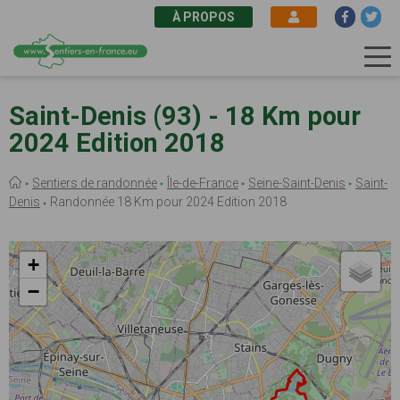
À PROPOS
Aller
au
Saint-Denis (93) - 18 Km pour
contenu
2024 Edition 2018
principal
Fil
Sentiers de randonnée
Île-de-France
Seine-Saint-Denis
Saint-
d'Ariane
Denis
Randonnée 18 Km pour 2024 Edition 2018
+
−