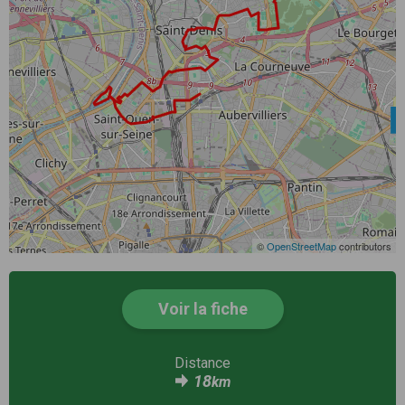
©
OpenStreetMap
contributors
Voir la fiche
Distance
18
km