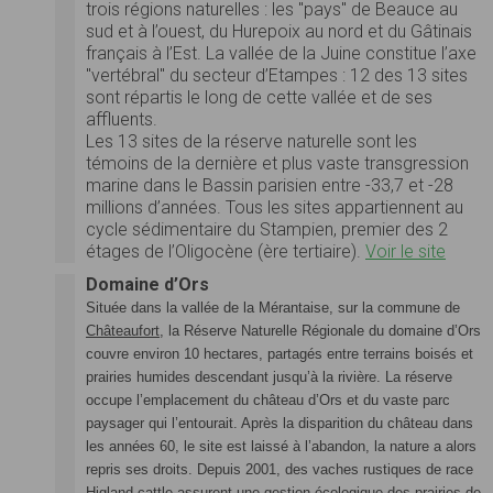
trois régions naturelles : les "pays" de Beauce au
sud et à l’ouest, du Hurepoix au nord et du Gâtinais
français à l’Est. La vallée de la Juine constitue l’axe
"vertébral" du secteur d’Etampes : 12 des 13 sites
sont répartis le long de cette vallée et de ses
affluents.
Les 13 sites de la réserve naturelle sont les
témoins de la dernière et plus vaste transgression
marine dans le Bassin parisien entre -33,7 et -28
millions d’années. Tous les sites appartiennent au
cycle sédimentaire du Stampien, premier des 2
étages de l’Oligocène (ère tertiaire).
Voir le site
Domaine d’Ors
Située dans la vallée de la Mérantaise, sur la commune de
Châteaufort
, la Réserve Naturelle Régionale du domaine d’Ors
couvre environ 10 hectares, partagés entre terrains boisés et
prairies humides descendant jusqu’à la rivière. La réserve
occupe l’emplacement du château d’Ors et du vaste parc
paysager qui l’entourait. Après la disparition du château dans
les années 60, le site est laissé à l’abandon, la nature a alors
repris ses droits.
Depuis 2001, des vaches rustiques de race
Higland cattle assurent une gestion écologique des prairies de