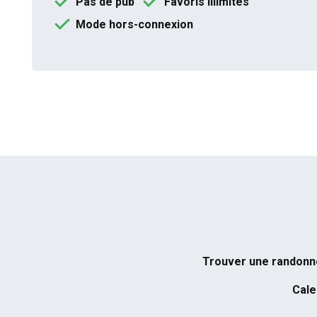
Pas de pub
Favoris illimités
Mode hors-connexion
Trouver une randon
Cale