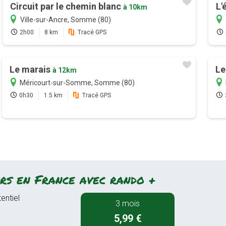
Circuit par le chemin blanc
L'
à 10km
Ville-sur-Ancre, Somme (80)
2h00
8 km
Tracé GPS
Le marais
Le
à 12km
Méricourt-sur-Somme, Somme (80)
0h30
1.5 km
Tracé GPS
rs en France avec rando +
entiel
3 mois
5,99 €