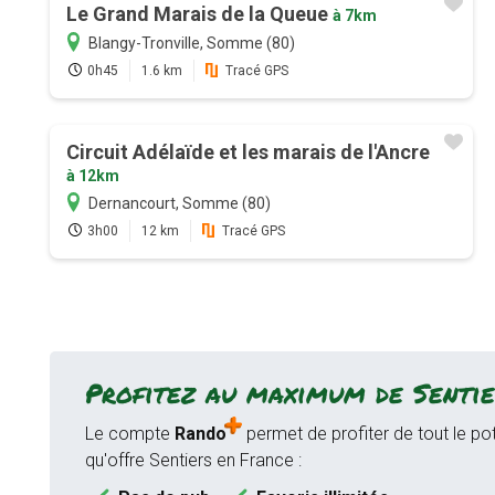
Le Grand Marais de la Queue
à 7km
Blangy-Tronville, Somme (80)
0h45
1.6 km
Tracé GPS
Circuit Adélaïde et les marais de l'Ancre
à 12km
Dernancourt, Somme (80)
3h00
12 km
Tracé GPS
Profitez au maximum de Sentie
Le compte
Rando
permet de profiter de tout le pot
qu'offre Sentiers en France :