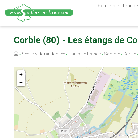
Sentiers en France,
Aller
au
Corbie (80) - Les étangs de Co
contenu
principal
Fil
Sentiers de randonnée
Hauts-de-France
Somme
Corbie
d'Ariane
+
−