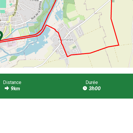
Distance
Durée
9
3h00
km