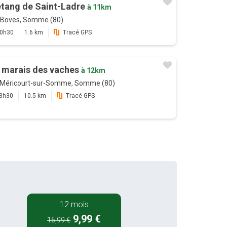
étang de Saint-Ladre
à 11km
Boves, Somme (80)
0h30
1.6 km
Tracé GPS
 marais des vaches
à 12km
Méricourt-sur-Somme, Somme (80)
3h30
10.5 km
Tracé GPS
12 mois
9,99 €
16,99 €