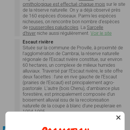
ornithologique est effectué chaque mois
sur le site
de la réserve naturelle. On y a déjà observé près
de 160 espèces d’oiseaux. Parmi les espèces
nicheuses, on rencontre bon nombre d’espèces
de
rousserolles paludicoles
. La
Sarcelle
d’hiver
niche aussi régulièrement.
Voir le site
Escaut rivière
Située sur la commune de Proville, à proximité de
l’agglomération de Cambrai, la réserve naturelle
régionale de l’Escaut rivière constitue, sur environ
60 hectares, un complexe de milieux humides
alluviaux. Traversé par l’Escaut rivière, le site offre
deux facettes : l’une en rive gauche de l’Escaut
(prairies de l’Escaut) est principalement agro-
pastorale. L’autre (bois Chenu), d’ambiance plus
forestière, est principalement composée d’un
boisement alluvial issu de la recolonisation
naturelle de la coupe à blanc d’une peupleraie en
1994-1995.
Voir le site