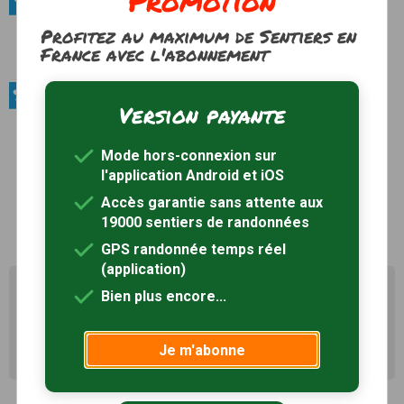
Promotion
Sites naturels / Massifs forestiers
Profitez au maximum de Sentiers en
Bois d'Havrincourt
France avec l'abonnement
Voir le site
Produits du terroir / Fromages
Version payante
la Boulette de Cambrai
Rappelant la Boulette d’Avesnes, la Boulette de
Mode hors-connexion sur
Cambrai est un fromage au lait cru de vache, à
l'application Android et iOS
pâte fraîche.
Voir le site
Accès garantie sans attente aux
19000 sentiers de randonnées
GPS randonnée temps réel
(application)
Il existe d'autres sentiers de randonnée à Driencourt
Bien plus encore...
(80) pour découvrir le terroir
Recherche avancée Driencourt
Je m'abonne