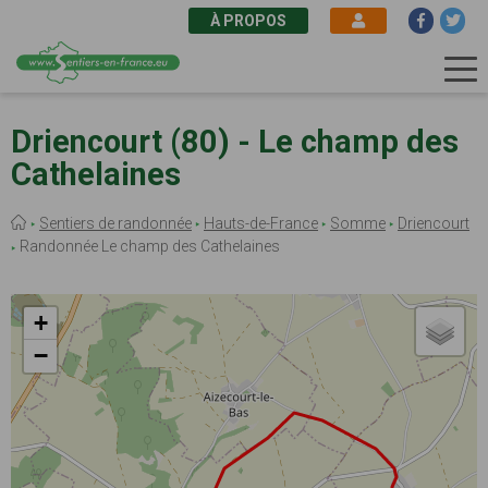
À PROPOS
Aller
au
Driencourt (80) - Le champ des
contenu
Cathelaines
principal
Fil
Sentiers de randonnée
Hauts-de-France
Somme
Driencourt
d'Ariane
Randonnée Le champ des Cathelaines
+
−