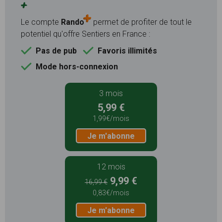
+
Le compte
Rando
permet de profiter de tout le
potentiel qu'offre Sentiers en France :
Pas de pub
Favoris illimités
Mode hors-connexion
3 mois
5,99 €
1,99€/mois
Je m'abonne
12 mois
9,99 €
16,99 €
0,83€/mois
Je m'abonne