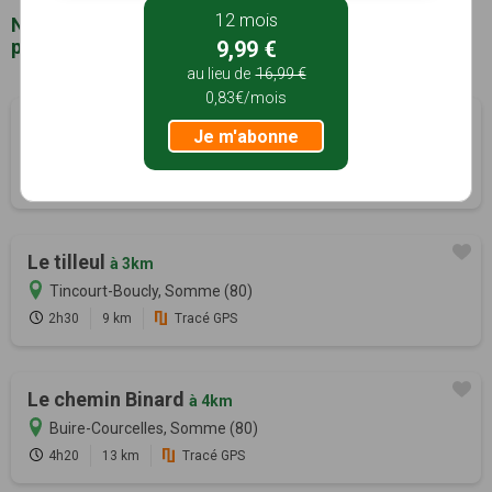
12 mois
Notre sélection de sentiers de randonnée à
proximité de Driencourt (80)
9,99 €
au lieu de
16,99 €
0,83€/mois
La vallée du bois de Cauchy
à 3km
Je m'abonne
Aizecourt-le-Bas, Somme (80)
2h00
6 km
Tracé GPS
Le tilleul
à 3km
Tincourt-Boucly, Somme (80)
2h30
9 km
Tracé GPS
Le chemin Binard
à 4km
Buire-Courcelles, Somme (80)
4h20
13 km
Tracé GPS