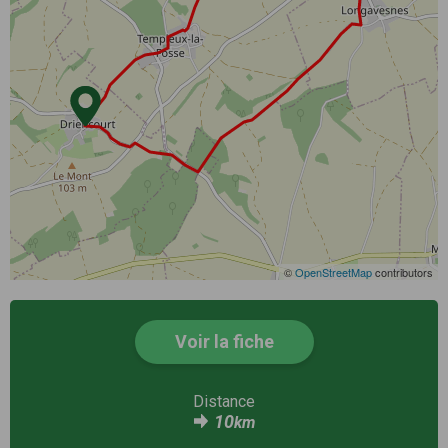
©
OpenStreetMap
contributors
Voir la fiche
Distance
10
km