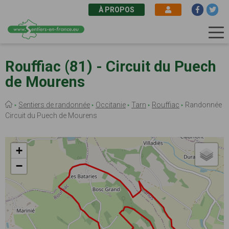
À PROPOS
Aller
au
Rouffiac (81) - Circuit du Puech
contenu
de Mourens
principal
Fil
Sentiers de randonnée
Occitanie
Tarn
Rouffiac
Randonnée
d'Ariane
Circuit du Puech de Mourens
+
−