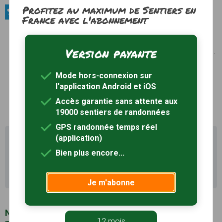
Profitez au maximum de Sentiers en
Produits du terroir / Fromages
France avec l'abonnement
Cabécou d'Autan
Fromage de chèvre purement occitan, produit
Version payante
typique de l’élevage dans le Quercy et le Rouergue.
Label rouge. Le Cabécou d’Autan est un petit
fromage de chèvre en forme de palet à bords
Mode hors-connexion sur
arrondis.
Voir le site
l'application Android et iOS
Accès garantie sans attente aux
19000 sentiers de randonnées
GPS randonnée temps réel
(application)
Il existe d'autres sentiers de randonnée à Rouffiac
(81) pour découvrir le terroir
Bien plus encore...
Recherche avancée Rouffiac
Je m'abonne
Notre sélection de sentiers de randonnée à
12 mois