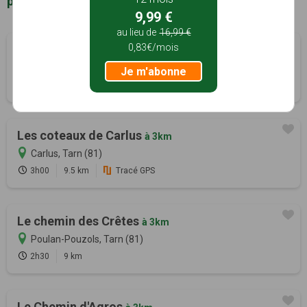
proximité de Rouffiac (81)
9,99 €
au lieu de
16,99 €
0,83€/mois
Sentier de Fourmageouge
à 27m
Rouffiac, Tarn (81)
Je m'abonne
2h00
8.5 km
Tracé GPS
Les coteaux de Carlus
à 3km
Carlus, Tarn (81)
3h00
9.5 km
Tracé GPS
Le chemin des Crêtes
à 3km
Poulan-Pouzols, Tarn (81)
2h30
9 km
Le Chemin d'Agros