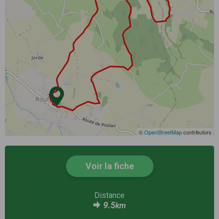
©
OpenStreetMap
contributors
Voir la fiche
Distance
9.5
km