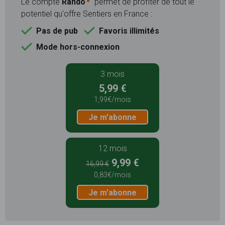
Le compte
Rando
permet de profiter de tout le
potentiel qu'offre Sentiers en France :
Pas de pub
Favoris illimités
Mode hors-connexion
3 mois
5,99 €
1,99€/mois
Je m'abonne
12 mois
9,99 €
16,99 €
0,83€/mois
Je m'abonne