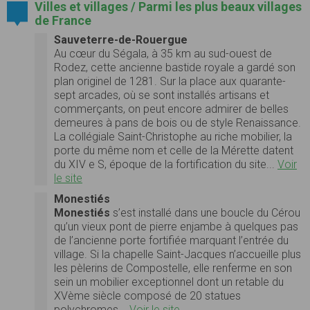
Villes et villages / Parmi les plus beaux villages
de France
Sauveterre-de-Rouergue
Au cœur du Ségala, à 35 km au sud-ouest de
Rodez, cette ancienne bastide royale a gardé son
plan originel de 1281. Sur la place aux quarante-
sept arcades, où se sont installés artisans et
commerçants, on peut encore admirer de belles
demeures à pans de bois ou de style Renaissance.
La collégiale Saint-Christophe au riche mobilier, la
porte du même nom et celle de la Mérette datent
du XIV e S, époque de la fortification du site...
Voir
le site
Monestiés
Monestiés
s’est installé dans une boucle du Cérou
qu’un vieux pont de pierre enjambe à quelques pas
de l’ancienne porte fortifiée marquant l’entrée du
village. Si la chapelle Saint-Jacques n’accueille plus
les pèlerins de Compostelle, elle renferme en son
sein un mobilier exceptionnel dont un retable du
XVème siècle composé de 20 statues
polychromes...
Voir le site