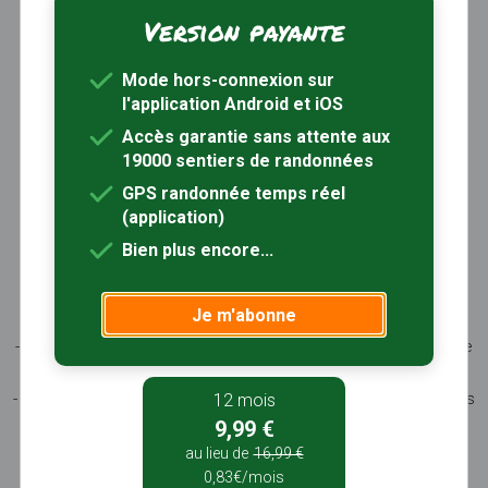
Version payante
Trouver une randonnée
À propos
Mode hors-connexion sur
Inscription / Connexion
l'application Android et iOS
Abonnement Rando+
Calendrier randos
Accès garantie sans attente aux
19000 sentiers de randonnées
Sites partenaires
Contactez-nous
GPS randonnée temps réel
(application)
Sentiers-en-France, grâce aux nombreux circuits de
Bien plus encore...
randonnée, permet de découvrir :
- les spécificités des terroirs (sites et milieux naturels,
Je m'abonne
patrimoine …)
- les producteurs locaux et les artisans, garants du savoir-faire
et du patrimoine
- ceux qui œuvrent à faire connaître tout ce patrimoine par des
12 mois
manifestations culturelles
9,99 €
- ceux qui accueillent les touristes dans leur hébergement, à
au lieu de
16,99 €
leur table
0,83€/mois