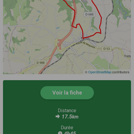
©
OpenStreetMap
contributors
Voir la fiche
Distance
17.5
km
Durée
4h45