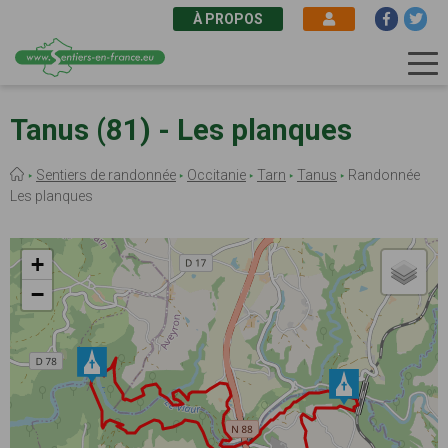
À PROPOS
Aller
au
Tanus (81) - Les planques
contenu
principal
Fil
Sentiers de randonnée
Occitanie
Tarn
Tanus
Randonnée
d'Ariane
Les planques
+
−