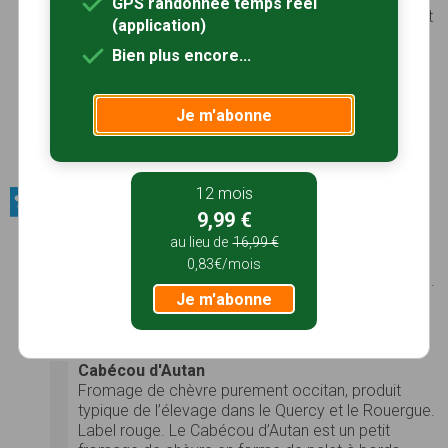
GPS randonnée temps réel
type gascon, pour les animaux d'aspect trapu dont
(application)
la taille est comprise entre 1,20 m et 1,35 m et le
Bien plus encore...
type catalan, pour les animaux d'aspect fin et
élégant, à l'ossature légère, et dont la taille est
.
supérieure à 1,35 m
Sa robe est noire, noir
Je m'abonne
pangaré ou bai foncé. C'est un âne très polyvalent
que l'on utilise aussi bien pour le bât et l'attelage,
que pour la production mulassière
Voir le site
12 mois
Produits du terroir / Fromages
9,99 €
Cabécou d'Autan
au lieu de
16,99 €
Fromage de chèvre purement occitan, produit
0,83€/mois
typique de l’élevage dans le Quercy et le Rouergue.
Je m'abonne
Label rouge. Le Cabécou d’Autan est un petit
fromage de chèvre en forme de palet à bords
arrondis.
Voir le site
Cabécou d'Autan
Fromage de chèvre purement occitan, produit
typique de l’élevage dans le Quercy et le Rouergue.
Label rouge. Le Cabécou d’Autan est un petit