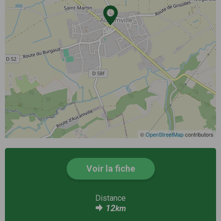
©
OpenStreetMap
contributors
Voir la fiche
Distance
12
km