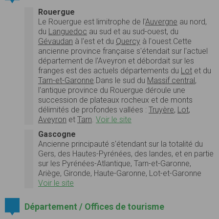
Rouergue
Le Rouergue est limitrophe de l'
Auvergne
au nord,
du
Languedoc
au sud et au sud-ouest, du
Gévaudan
à l'est et du
Quercy
à l'ouest.Cette
ancienne province française s'étendait sur l'actuel
département de l'Aveyron et débordait sur les
franges est des actuels départements du
Lot
et du
Tarn-et-Garonne
.Dans le sud du
Massif central
,
l'antique province du Rouergue déroule une
succession de plateaux rocheux et de monts
délimités de profondes vallées :
Truyère
,
Lot
,
Aveyron
et
Tarn
.
Voir le site
Gascogne
Ancienne principauté s'étendant sur la totalité du
Gers, des Hautes-Pyrénées, des landes, et en partie
sur les Pyrénées-Atlantique, Tarn-et-Garonne,
Ariège, Gironde, Haute-Garonne, Lot-et-Garonne
Voir le site
Département / Offices de tourisme