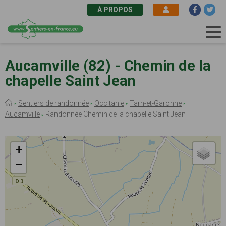
À PROPOS
Aller
au
Aucamville (82) - Chemin de la
contenu
chapelle Saint Jean
principal
Fil
Sentiers de randonnée
Occitanie
Tarn-et-Garonne
d'Ariane
Aucamville
Randonnée Chemin de la chapelle Saint Jean
+
−