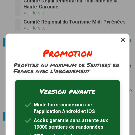
Comité Départemental du Tourisme de la
Haute-Garonne
Voir le site
Comité Régional du Tourisme Midi-Pyrénées
Voir le site
Villes et villages / Parmi les plus beaux villages
de France
Promotion
Sarrant
A 40 km d’Auch, en terre gasconne,
Sarrant
Profitez au maximum de Sentiers en
enroule ses hautes maisons de pierre, de torchis et
France avec l'abonnement
de colombages autour de l’église Saint-Vincent
reconstruite et agrandie après les guerres de
religion. On entre dans le village par une porte
Version payante
voûtée du XIVème siècle percée dans une massive
tour carrée, témoin de son passé médiéval...
Voir
le site
Mode hors-connexion sur
l'application Android et iOS
Race animale locale / Anes
Accès garantie sans attente aux
19000 sentiers de randonnées
Âne des Pyrénées
L’âne des Pyrénées se distingue en deux types : le