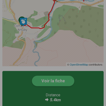
©
OpenStreetMap
contributors
Voir la fiche
Distance
5.4
km