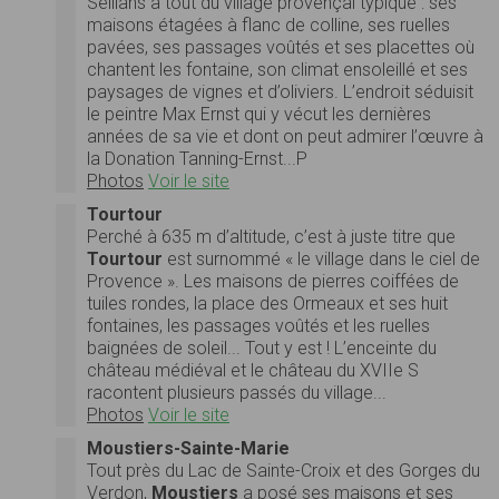
Seillans a tout du village provençal typique : ses
maisons étagées à flanc de colline, ses ruelles
pavées, ses passages voûtés et ses placettes où
chantent les fontaine, son climat ensoleillé et ses
paysages de vignes et d’oliviers. L’endroit séduisit
le peintre Max Ernst qui y vécut les dernières
années de sa vie et dont on peut admirer l’œuvre à
la Donation Tanning-Ernst...P
Photos
Voir le site
Tourtour
Perché à 635 m d’altitude, c’est à juste titre que
Tourtour
est surnommé « le village dans le ciel de
Provence ». Les maisons de pierres coiffées de
tuiles rondes, la place des Ormeaux et ses huit
fontaines, les passages voûtés et les ruelles
baignées de soleil... Tout y est ! L’enceinte du
château médiéval et le château du XVIIe S
racontent plusieurs passés du village...
Photos
Voir le site
Moustiers-Sainte-Marie
Tout près du Lac de Sainte-Croix et des Gorges du
Verdon,
Moustiers
a posé ses maisons et ses