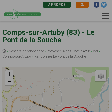
À PROPOS
Aller
au
Comps-sur-Artuby (83) - Le
contenu
Pont de la Souche
principal
Fil
Sentiers de randonnée
Provence-Alpes-Côte d'Azur
Var
d'Ariane
Comps-sur-Artuby
Randonnée Le Pont de la Souche
+
−