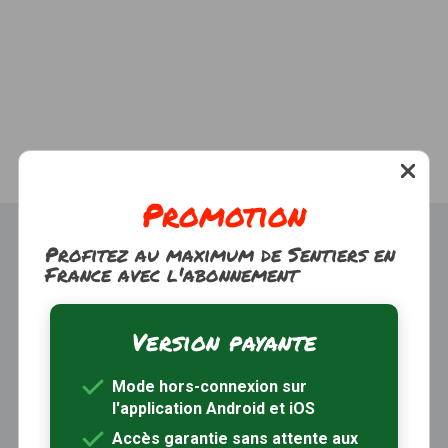
Promotion
Profitez au maximum de Sentiers en
France avec l'abonnement
Version payante
Trouver une randonnée
À propos
Mode hors-connexion sur
Inscription / Connexion
l'application Android et iOS
Abonnement Rando+
Calendrier randos
Accès garantie sans attente aux