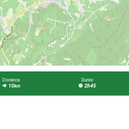
Distance
Durée
10
2h45
km