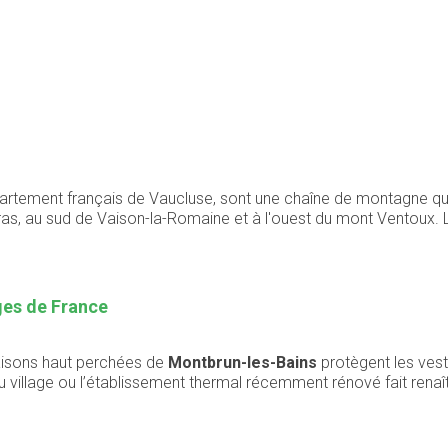
épartement français de Vaucluse, sont une chaîne de montagne qu
ras, au sud de Vaison-la-Romaine et à l'ouest du mont Ventoux. L
ages de France
aisons haut perchées de
Montbrun-les-Bains
protègent les vest
 village ou l’établissement thermal récemment rénové fait renaît