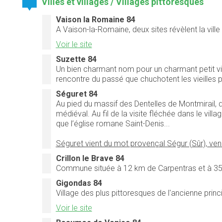
Villes et villages / Villages pittoresques
Vaison la Romaine 84
A Vaison-la-Romaine, deux sites révèlent la ville 
Voir le site
Suzette 84
Un bien charmant nom pour un charmant petit vill
rencontre du passé que chuchotent les vieilles pi
Séguret 84
Au pied du massif des Dentelles de Montmirail,
médiéval. Au fil de la visite fléchée dans le villa
que l’église romane Saint-Denis...
Séguret vient du mot provençal Ségur (Sûr), vena
Crillon le Brave 84
Commune située à 12 km de Carpentras et à 35
Gigondas 84
Village des plus pittoresques de l'ancienne pri
Voir le site