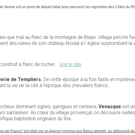
enise est un point de départ idéal pour parcourir les vignobles des Côtes du Rhôn
t bien que mal au flanc de la montagne de Blaye. Village perché f
t des ruines de son château féodal à l’ église surplombant la v
onstruit à flanc de rocher...
Voir le site
rie de Templiers.
De cette époque à la fois faste et mystérieu
 la vie de la cité à l'époque des chevaliers francs...
cheux dominant vignes, garrigues et cerisiers,
Venasque
est un
tours sarrasines. Au cœur du village provençal, on découvre ruel
fique baptistère originaire du XIe...
ges de France" est situé sur un éperon rocheux aux flancs abrupts, au débouché d