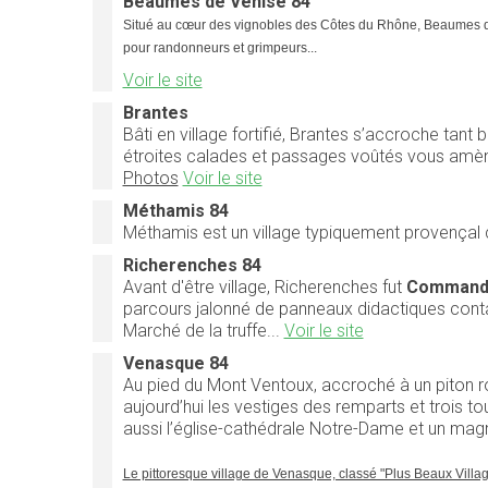
Beaumes de Venise 84
Situé au cœur des vignobles des Côtes du Rhône, Beaumes de V
pour randonneurs et grimpeurs...
Voir le site
Brantes
Bâti en village fortifié, Brantes s’accroche tan
étroites calades et passages voûtés vous amènen
Photos
Voir le site
Méthamis 84
Méthamis est un village typiquement provençal c
Richerenches 84
Avant d'être village, Richerenches fut
Commande
parcours jalonné de panneaux didactiques contant
Marché de la truffe...
Voir le site
Venasque 84
Au pied du Mont Ventoux, accroché à un piton ro
aujourd’hui les vestiges des remparts et trois 
aussi l’église-cathédrale Notre-Dame et un magni
Le pittoresque village de Venasque, classé "Plus Beaux Villa