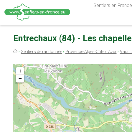
Sentiers en France,
Aller
au
Entrechaux (84) - Les chapell
contenu
principal
Fil
Sentiers de randonnée
Provence-Alpes-Côte d'Azur
Vaucl
d'Ariane
+
−