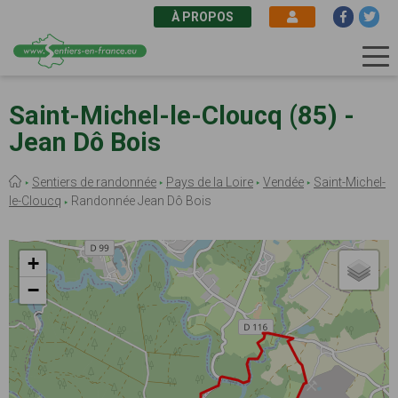
À PROPOS
Aller
au
Saint-Michel-le-Cloucq (85) -
contenu
Jean Dô Bois
principal
Fil
Sentiers de randonnée
Pays de la Loire
Vendée
Saint-Michel-
d'Ariane
le-Cloucq
Randonnée Jean Dô Bois
+
−