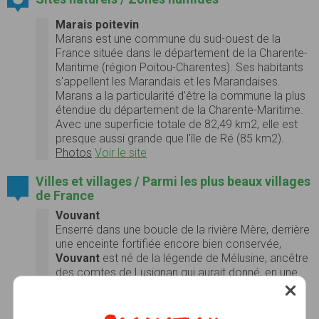
Marais poitevin
Marans est une commune du sud-ouest de la
France située dans le département de la Charente-
Maritime (région Poitou-Charentes). Ses habitants
s'appellent les Marandais et les Marandaises.
Marans a la particularité d'être la commune la plus
étendue du département de la Charente-Maritime.
Avec une superficie totale de 82,49 km2, elle est
presque aussi grande que l'île de Ré (85 km2).
Photos
Voir le site
Villes et villages / Parmi les plus beaux villages
de France
Vouvant
Enserré dans une boucle de la rivière Mère, derrière
une enceinte fortifiée encore bien conservée,
Vouvant
est né de la légende de Mélusine, ancêtre
des comtes de Lusignan qui aurait donné, en une
nuit, un château au village. De cet édifice ne reste,
veillant sur les maisons enduites de chaux, que le
donjon appelé « tour Mélusine ». La magnifique