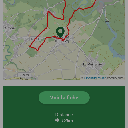
©
OpenStreetMap
contributors
Voir la fiche
Distance
12
km