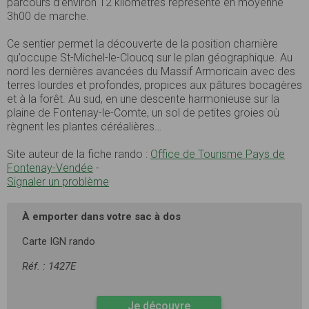
parcours d’environ 12 kilomètres représente en moyenne
3h00 de marche.
Ce sentier permet la découverte de la position charnière
qu’occupe St-Michel-le-Cloucq sur le plan géographique. Au
nord les dernières avancées du Massif Armoricain avec des
terres lourdes et profondes, propices aux pâtures bocagères
et à la forêt. Au sud, en une descente harmonieuse sur la
plaine de Fontenay-le-Comte, un sol de petites groies où
règnent les plantes céréalières…
Site auteur de la fiche rando :
Office de Tourisme Pays de
Fontenay-Vendée
-
Signaler un problème
À emporter dans votre sac à dos
Carte IGN rando
Réf. : 1427E
Je découvre