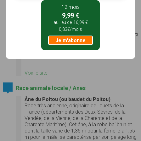
12 mois
Voir le site
9,99 €
Faymoreau
au lieu de
16,99 €
Un jour de 1827, un modeste sabotier découvrit, en creusant un
0,83€/mois
puits, une veine de charbon. De là, à quelques pas du vieux bourg
Je m'abonne
de Faymoreau, naquit un village minier organisé, structuré,
insolite, dans un magnifique paysage bocager...
Photos
Voir le site
Race animale locale / Anes
Âne du Poitou (ou baudet du Poitou)
Race très ancienne, originaire de l'ouets de la
France (départements des Deux-Sèvres, de la
Vendée, de la Vienne, de la Charente et de la
Charente Maritime). Cet âne, à la robe bai brun et
dont la taille varie de 1,35 m pour la femelle à 1,55
m pour le mâle, se caractérise par son pelage long