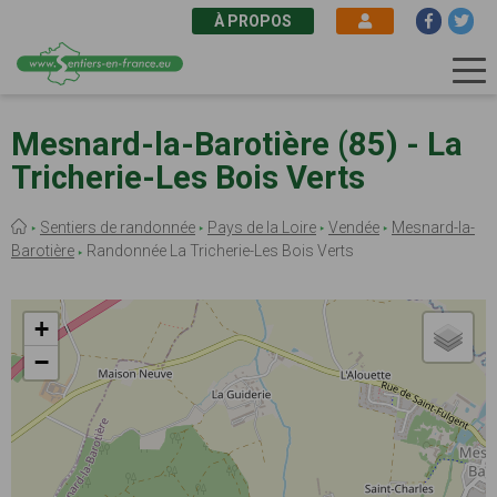
À PROPOS
Aller
au
Mesnard-la-Barotière (85) - La
contenu
Tricherie-Les Bois Verts
principal
Fil
Sentiers de randonnée
Pays de la Loire
Vendée
Mesnard-la-
d'Ariane
Barotière
Randonnée La Tricherie-Les Bois Verts
+
−