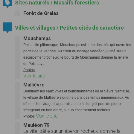
Sites naturels / Massifs forestiers
Forêt de Gralas
Villes et villages / Petites cités de caractère
Mouchamps
Petite cité pittoresque, Mouchamps est l’une des clés qui ouvre les
portes de la Vendée. Au cœur du bocage vendéen, juché sur un
escarpement rocheux, le bourg de Mouchamps domine la rivière
du Petit Lay...
Photos
Voir le site
Mallièvre
Dominant les eaux vives et tourbillonnantes de la Sèvre Nantaise,
le village de Mallièvre s'origine dans des temps immémoriaux. Au
détour d'un virage il apparaît, au delà d'un joli pont de pierre
s'étageant en bon ordre, sur un escarpement rocheux...
Voir le site
Photos
Mauléon 79
La ville, bâtie sur un éperon rocheux, domine la