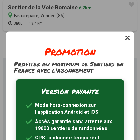
Sentier de la Voie Romaine
à 7km
Beaurepaire, Vendée (85)
3h00
13.4 km
Promotion
Profitez au maximum de Sentiers en
Profitez au maximum de
France avec l'abonnement
Sentiers en France avec rando
+
Version payante
Le compte
Rando
permet de profiter de tout le
potentiel qu'offre Sentiers en France :
Mode hors-connexion sur
Pas de pub
Favoris illimités
l'application Android et iOS
Mode hors-connexion
Accès garantie sans attente aux
19000 sentiers de randonnées
GPS randonnée temps réel
3 mois