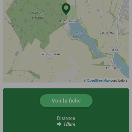
©
OpenStreetMap
contributors
Voir la fiche
Distance
18
km