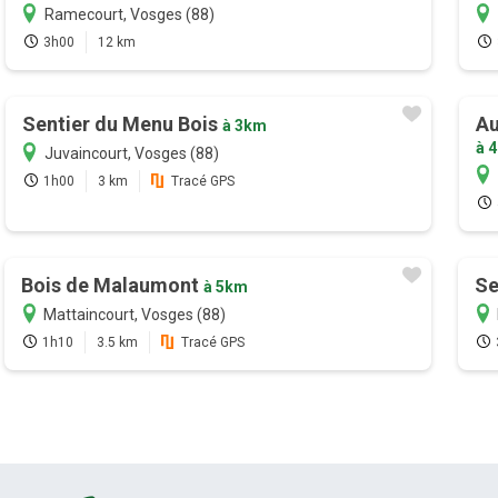
Ramecourt, Vosges (88)
3h00
12 km
Sentier du Menu Bois
Au
à 3km
à 
Juvaincourt, Vosges (88)
1h00
3 km
Tracé GPS
Bois de Malaumont
Se
à 5km
Mattaincourt, Vosges (88)
1h10
3.5 km
Tracé GPS