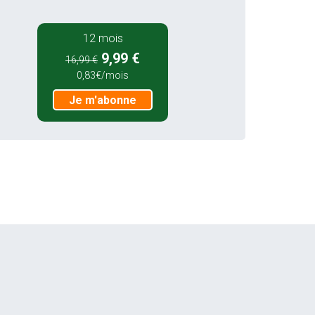
12 mois
9,99 €
16,99 €
0,83€/mois
Je m'abonne