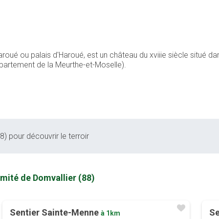
ué ou palais d'Haroué, est un château du xviiie siècle situé dans
épartement de la Meurthe-et-Moselle).
) pour découvrir le terroir
imité de Domvallier (88)
Sentier Sainte-Menne
Se
à 1km