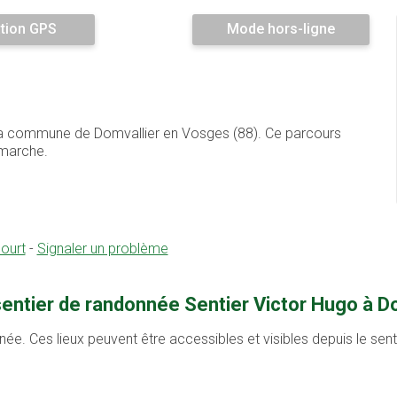
tion GPS
Mode hors-ligne
r la commune de Domvallier en Vosges (88). Ce parcours
 marche.
ourt
-
Signaler un problème
sentier de randonnée Sentier Victor Hugo à Do
née. Ces lieux peuvent être accessibles et visibles depuis le se