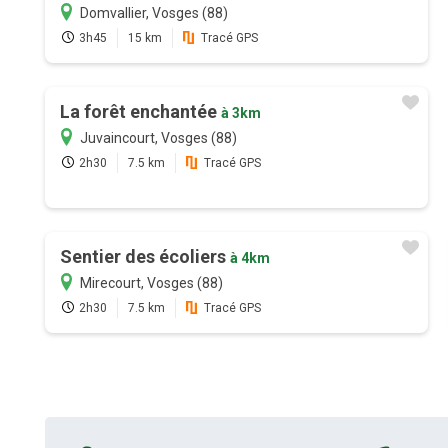
Domvallier, Vosges (88)
3h45
15 km
Tracé GPS
La forêt enchantée
à 3km
Juvaincourt, Vosges (88)
2h30
7.5 km
Tracé GPS
Sentier des écoliers
à 4km
Mirecourt, Vosges (88)
2h30
7.5 km
Tracé GPS