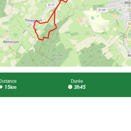
Distance
Durée
15
3h45
km