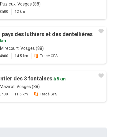
Puzieux, Vosges (88)
3h00
12 km
 pays des luthiers et des dentellières
4km
Mirecourt, Vosges (88)
4h00
14.5 km
Tracé GPS
ntier des 3 fontaines
à 5km
Mazirot, Vosges (88)
3h00
11.5 km
Tracé GPS