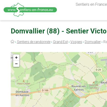
Sentiers en France,
Aller
au
Domvallier (88) - Sentier Vict
contenu
principal
Fil
Sentiers de randonnée
Grand Est
Vosges
Domvallier
Ra
d'Ariane
+
−