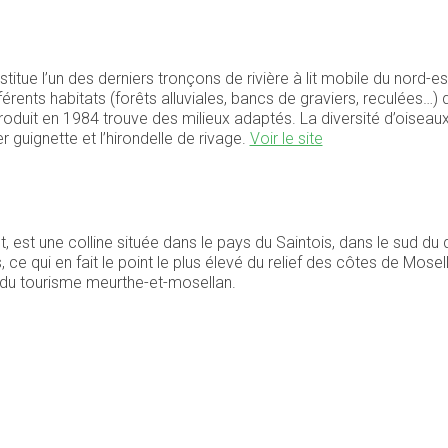
itue l’un des derniers tronçons de rivière à lit mobile du nord-es
fférents habitats (forêts alluviales, bancs de graviers, reculées
ntroduit en 1984 trouve des milieux adaptés. La diversité d’oisea
er guignette et l’hirondelle de rivage.
Voir le site
, est une colline située dans le pays du Saintois, dans le sud d
ce qui en fait le point le plus élevé du relief des côtes de Moselle
r du tourisme meurthe-et-mosellan.