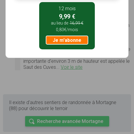
la forêt Route forestière reliant les 2 cascades…
12 mois
Photos
Voir le site
9,99 €
Saut des Cuves
au lieu de
16,99 €
Le Saut des Cuves est une cascade située dans un
0,83€/mois
ancien
verrou glaciaire
sur la rivière la
Vologne
sur
la limite des communes de
Gérardmer
et
Xonrupt-
Je m'abonne
Longemer
. Dans ce site naturel, la Vologne tombe
en petites chutes successives de moins d'un mètre
au milieu des blocs de
granite
, la chute la plus
importante d'environ
3 m
de hauteur est appelée le
Saut des Cuves...
Voir le site
Il existe d'autres sentiers de randonnée à Mortagne
(88) pour découvrir le terroir
Recherche avancée Mortagne