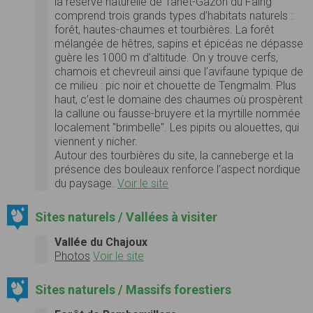
la réserve naturelle de Tanet-Gazon du Faing
comprend trois grands types d’habitats naturels :
forêt, hautes-chaumes et tourbières. La forêt
mélangée de hêtres, sapins et épicéas ne dépasse
guère les 1000 m d’altitude. On y trouve cerfs,
chamois et chevreuil ainsi que l’avifaune typique de
ce milieu : pic noir et chouette de Tengmalm. Plus
haut, c’est le domaine des chaumes où prospèrent
la callune ou fausse-bruyere et la myrtille nommée
localement "brimbelle". Les pipits ou alouettes, qui
viennent y nicher.
Autour des tourbières du site, la canneberge et la
présence des bouleaux renforce l’aspect nordique
du paysage.
Voir le site
Sites naturels / Vallées à visiter
Vallée du Chajoux
Photos
Voir le site
Sites naturels / Massifs forestiers