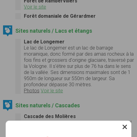
Forêt de Rambervillers
Voir le site
Forêt domaniale de Gérardmer
Sites naturels / Lacs et étangs
Lac de Longemer
Le lac de Longemer est un lac de barrage
morainique, donc formé par des amas rocheux à la
fois fins et grossiers d'origine glaciaire, traversé par
la Vologne. Il s'étire sur plus de 76 ha dans le sens
de la vallée. Ses dimensions maximales sont de 1
950m de longueur sur 550m de largeur. Sa
profondeur dépasse 30 mètres.
Photos
Voir le site
Sites naturels / Cascades
Cascade des Molières
Joli petit site touristique à 6 kms de St-Dié, au pied
du Massif de l'Ormont (au nord-est de St-Dié) que
l'on rejoint en passant par le hameau de Robache.