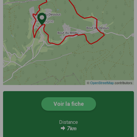
©
OpenStreetMap
contributors
Voir la fiche
Distance
7
km