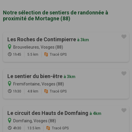
Notre sélection de sentiers de randonnée à
proximité de Mortagne (88)
Les Roches de Contimpierre
à 3km
Brouvelieures, Vosges (88)
1h45
5.5 km
Tracé GPS
Le sentier du bien-être
à 3km
Fremifontaine, Vosges (88)
1h30
4.8 km
Tracé GPS
Le circuit des Hauts de Domfaing
à 4km
Domfaing, Vosges (88)
4h30
13.5 km
Tracé GPS