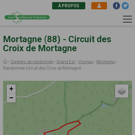
À PROPOS
Aller
au
Mortagne (88) - Circuit des
contenu
Croix de Mortagne
principal
Fil
Sentiers de randonnée
Grand Est
Vosges
Mortagne
d'Ariane
Randonnée Circuit des Croix de Mortagne
+
−