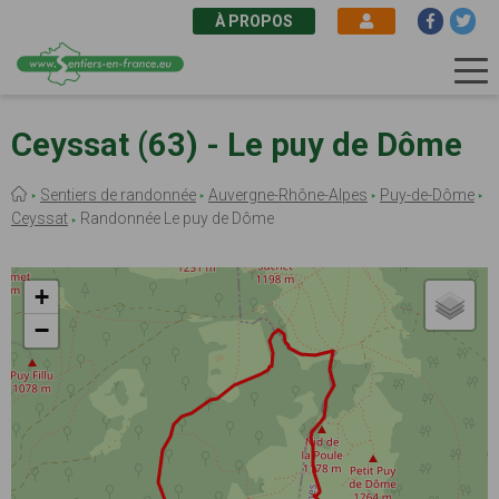
À PROPOS
Aller
au
Ceyssat (63) - Le puy de Dôme
contenu
principal
Fil
Sentiers de randonnée
Auvergne-Rhône-Alpes
Puy-de-Dôme
d'Ariane
Ceyssat
Randonnée Le puy de Dôme
+
−