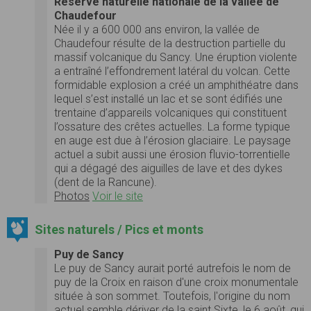
Réserve naturelle nationale de la vallée de
Chaudefour
Née il y a 600 000 ans environ, la vallée de
Chaudefour résulte de la destruction partielle du
massif volcanique du Sancy. Une éruption violente
a entraîné l’effondrement latéral du volcan. Cette
formidable explosion a créé un amphithéatre dans
lequel s’est installé un lac et se sont édifiés une
trentaine d’appareils volcaniques qui constituent
l’ossature des crêtes actuelles. La forme typique
en auge est due à l’érosion glaciaire. Le paysage
actuel a subit aussi une érosion fluvio-torrentielle
qui a dégagé des aiguilles de lave et des dykes
(dent de la Rancune).
Photos
Voir le site
Sites naturels / Pics et monts
Puy de Sancy
Le puy de Sancy aurait porté autrefois le nom de
puy de la Croix en raison d'une croix monumentale
située à son sommet. Toutefois, l'origine du nom
actuel semble dériver de la saint Sixte, le 6 août, qui