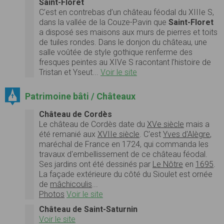
Saint-Floret
C’est en contrebas d’un château féodal du XIIIe S,
dans la vallée de la Couze-Pavin que
Saint-Floret
a disposé ses maisons aux murs de pierres et toits
de tuiles rondes. Dans le donjon du château, une
salle voûtée de style gothique renferme des
fresques peintes au XIVe S racontant l’histoire de
Tristan et Yseut...
Voir le site
Patrimoine bâti / Châteaux
Château de Cordès
Le château de Cordès date du
XVe siècle
mais a
été remanié aux
XVIIe siècle
. C'est
Yves d'Alègre
,
maréchal de France en 1724, qui commanda les
travaux d'embellissement de ce château féodal.
Ses jardins ont été dessinés par
Le Nôtre
en
1695
.
La façade extérieure du côté du Sioulet est ornée
de
mâchicoulis
...
Photos
Voir le site
Château de Saint-Saturnin
Voir le site