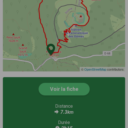
©
OpenStreetMap
contributors
Voir la fiche
Distance
7.3
km
Durée