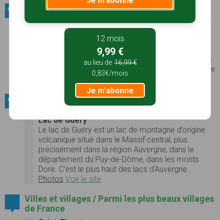
Je m'abonne
Sites naturels / Massifs forestiers
Bois de la Comté
12 mois
Le
Bois de la Comté
est une forêt
française
située
au centre de l’
Auvergne
, entre la vallée de l’
Allier
et
9,99 €
les
monts du Livradois
. C’est une forêt a fort degré
au lieu de
16,99 €
de naturalité qui couvre une surface comprise entre
0,83€/mois
900 ha et 1500 ha.
Voir le site
Je m'abonne
Sites naturels / Lacs et étangs
Lac de Guéry
Le lac de Guéry est un lac de montagne d’origine
volcanique situé dans le Massif central, plus
précisément dans la région Auvergne, dans le
département du Puy-de-Dôme, dans les monts
Dore. C'est le plus haut des lacs d'Auvergne.
Photos
Voir le site
Villes et villages / Parmi les plus beaux villages
de France