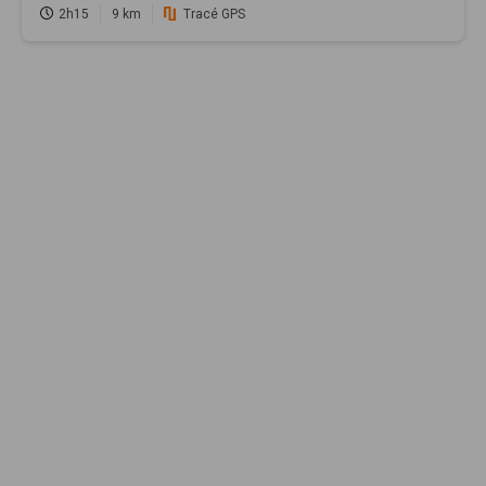
2h15
9 km
Tracé GPS