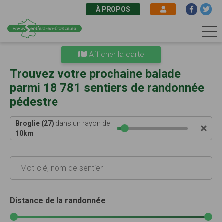
À PROPOS
Aller
Afficher la carte
au
contenu
Trouvez votre prochaine balade
principal
parmi 18 781 sentiers de randonnée
pédestre
Broglie (27)
dans un rayon de
10
km
Distance de la randonnée