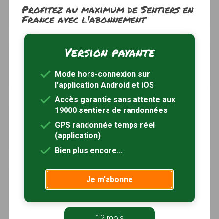
Saint-Aubin-du-Thenney, Eure (27)
Profitez au maximum de Sentiers en
France avec l'abonnement
2h20
7 km
Tracé GPS
Version payante
Le tour de Ferrières
à 5km
Ferrières-Saint-Hilaire, Eure (27)
Mode hors-connexion sur
3h00
11 km
Tracé GPS
l'application Android et iOS
Accès garantie sans attente aux
19000 sentiers de randonnées
Le circuit de la Mare Péreuse
à 5km
GPS randonnée temps réel
La Chapelle-Gauthier, Eure (27)
(application)
3h00
11 km
Tracé GPS
Bien plus encore...
Le circuit des Deux Vallées
à 5km
Je m'abonne
Saint-Agnan-de-Cernières, Eure (27)
3h15
13 km
Tracé GPS
12 mois