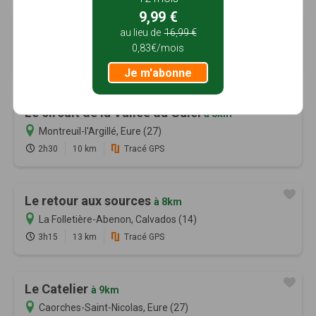
9,99 €
Le circuit de la Croix-Mare
à 8km
au lieu de
16,99 €
Montreuil-l'Argillé, Eure (27)
0,83€/mois
2h30
10 km
Tracé GPS
Je m'abonne
Le circuit de la Vallée du Guiel
à 8km
Montreuil-l'Argillé, Eure (27)
2h30
10 km
Tracé GPS
Le retour aux sources
à 8km
La Folletière-Abenon, Calvados (14)
3h15
13 km
Tracé GPS
Le Catelier
à 9km
Caorches-Saint-Nicolas, Eure (27)