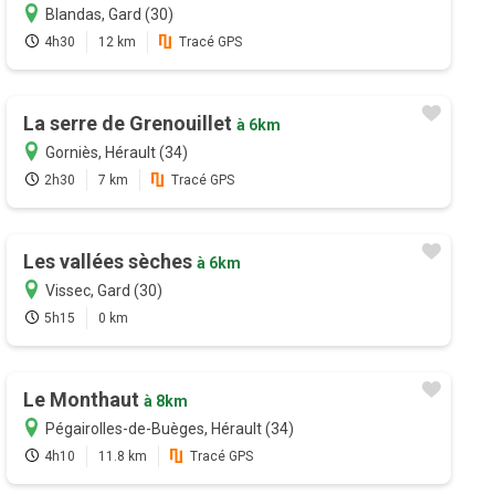
Blandas, Gard (30)
4h30
12 km
Tracé GPS
La serre de Grenouillet
à 6km
Gorniès, Hérault (34)
2h30
7 km
Tracé GPS
Les vallées sèches
à 6km
Vissec, Gard (30)
5h15
0 km
Le Monthaut
à 8km
Pégairolles-de-Buèges, Hérault (34)
4h10
11.8 km
Tracé GPS