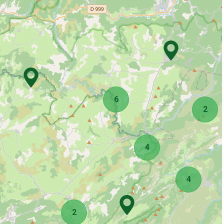
6
2
4
4
2