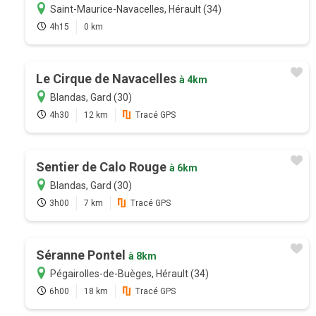
Saint-Maurice-Navacelles, Hérault (34)
4h15
0 km
Le Cirque de Navacelles
à 4km
Blandas, Gard (30)
4h30
12 km
Tracé GPS
Sentier de Calo Rouge
à 6km
Blandas, Gard (30)
3h00
7 km
Tracé GPS
Séranne Pontel
à 8km
Pégairolles-de-Buèges, Hérault (34)
6h00
18 km
Tracé GPS