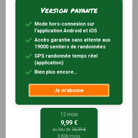
Version payante
Circuit d'Orchaise
à 4km
Orchaise, Loir-et-Cher (41)
Mode hors-connexion sur
1h00
0 km
l'application Android et iOS
Accès garantie sans attente aux
19000 sentiers de randonnées
Des bois d'Orchaise
à 4km
GPS randonnée temps réel
Orchaise, Loir-et-Cher (41)
(application)
2h45
7.5 km
Bien plus encore...
Circuit 1 de Chouzy-sur-Cisse
à 4km
Je m'abonne
Chouzy-sur-Cisse, Loir-et-Cher (41)
1h20
0 km
12 mois
9,99 €
Circuit 2 de Chouzy-sur-Cisse
à 4km
au lieu de
16,99 €
Chouzy-sur-Cisse, Loir-et-Cher (41)
0,83€/mois