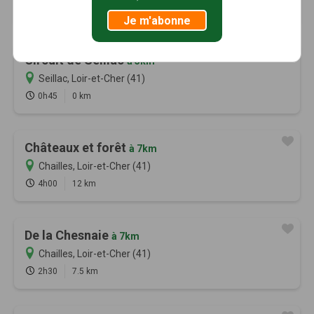
0h30
0 km
Je m'abonne
Circuit de Seillac
à 5km
Seillac, Loir-et-Cher (41)
0h45
0 km
Châteaux et forêt
à 7km
Chailles, Loir-et-Cher (41)
4h00
12 km
De la Chesnaie
à 7km
Chailles, Loir-et-Cher (41)
2h30
7.5 km