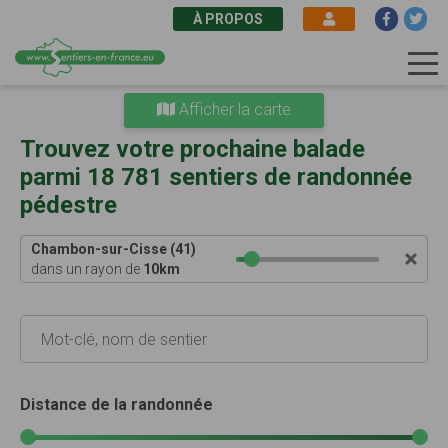
À PROPOS
Aller
Afficher la carte
au
contenu
Trouvez votre prochaine balade
principal
parmi 18 781 sentiers de randonnée
pédestre
Chambon-sur-Cisse (41)
dans un rayon de
10
km
Distance de la randonnée