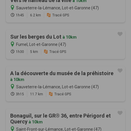
Vers le hameau de la ville
à 10km
Sauveterre-la-Lémance, Lot-et-Garonne (47)
1h45
6.2 km
Tracé GPS
Sur les berges du Lot
à 10km
Fumel, Lot-et-Garonne (47)
1h30
5 km
Tracé GPS
A la découverte du musée de la préhistoire
à 10km
Sauveterre-la-Lémance, Lot-et-Garonne (47)
3h15
11.7 km
Tracé GPS
Bonaguil, sur le GR® 36, entre Périgord et
Quercy
à 10km
Saint-Front-sur-Lémance, Lot-et-Garonne (47)