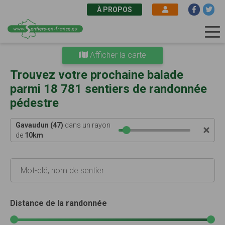
À PROPOS
Aller
Afficher la carte
au
contenu
Trouvez votre prochaine balade
principal
parmi 18 781 sentiers de randonnée
pédestre
Gavaudun (47)
dans un rayon
de
10
km
Distance de la randonnée