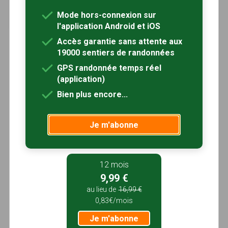
Laussou, Lot-et-Garonne (47)
Mode hors-connexion sur
3h00
11.8 km
Tracé GPS
l'application Android et iOS
Accès garantie sans attente aux
19000 sentiers de randonnées
GPS randonnée temps réel
(application)
Bien plus encore...
Je m'abonne
12 mois
9,99 €
au lieu de
16,99 €
0,83€/mois
Je m'abonne