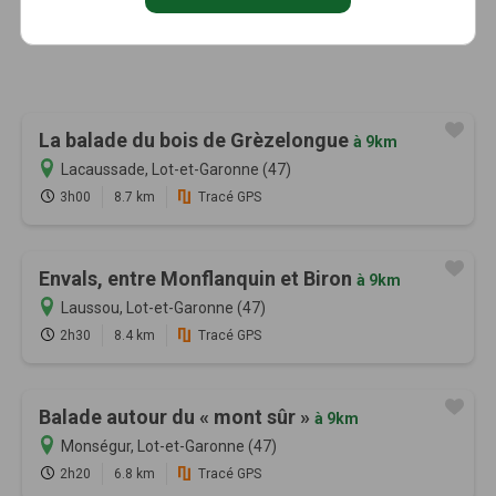
La balade du bois de Grèzelongue
à 9km
Lacaussade, Lot-et-Garonne (47)
3h00
8.7 km
Tracé GPS
Envals, entre Monflanquin et Biron
à 9km
Laussou, Lot-et-Garonne (47)
2h30
8.4 km
Tracé GPS
Balade autour du « mont sûr »
à 9km
Monségur, Lot-et-Garonne (47)
2h20
6.8 km
Tracé GPS