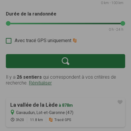
0 km - 100 km
Durée de la randonnée
0 h - 24 h
Avec tracé GPS uniquement
Il y a
26 sentiers
qui correspondent à vos critères de
recherche.
Réinitialiser
La vallée de la Lède
à 878m
Gavaudun, Lot-et-Garonne (47)
3h20
11.8 km
Tracé GPS