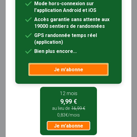
Mode hors-connexion sur
Corse
Île-de-France
Bretagne
l'application Android et iOS
Randonnées en
Randonnées en
Randonnées en
Accès garantie sans attente aux
Pays de la Loire
Bourgogne-
Nouvelle-
19000 sentiers de randonnées
Franche-Comté
Aquitaine
GPS randonnée temps réel
(application)
Randonnées en
Randonnées en
Randonnées en
Grand Est
Auvergne-
Occitanie
Bien plus encore...
Rhône-Alpes
Randonnées en
Randonnées en
Randonnées en
Je m'abonne
Provence-Alpes-
Normandie
Hauts-de-France
Côte d'Azur
Randonnées en
12 mois
Centre-Val de
9,99 €
Loire
au lieu de
16,99 €
0,83€/mois
Je m'abonne