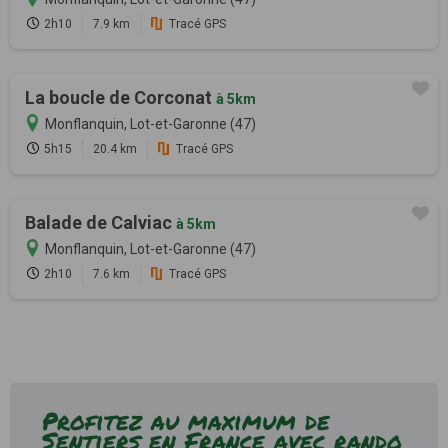
2h10
7.9 km
Tracé GPS
La boucle de Corconat
à 5km
Monflanquin, Lot-et-Garonne (47)
5h15
20.4 km
Tracé GPS
Balade de Calviac
à 5km
Monflanquin, Lot-et-Garonne (47)
2h10
7.6 km
Tracé GPS
Profitez au maximum de
Sentiers en France avec rando