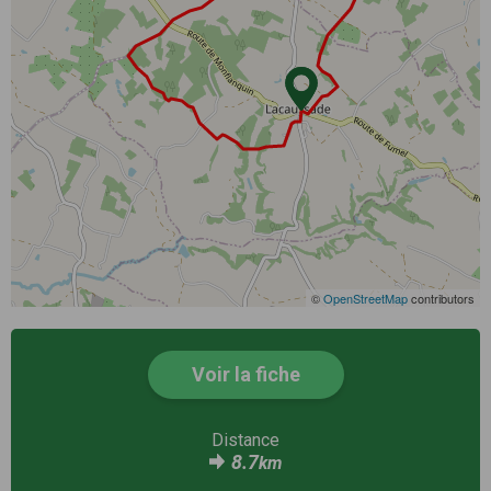
©
OpenStreetMap
contributors
Voir la fiche
Distance
8.7
km