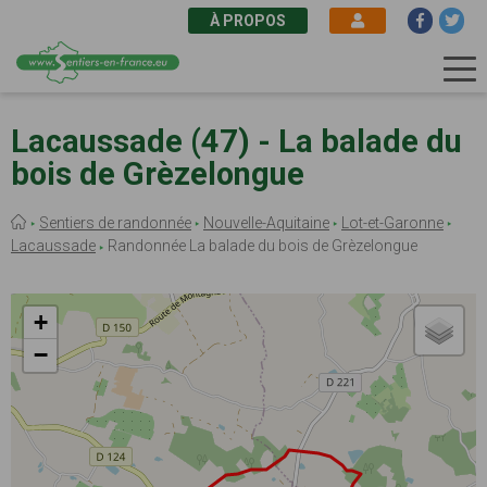
À PROPOS
Aller
au
Lacaussade (47) - La balade du
contenu
bois de Grèzelongue
principal
Fil
Sentiers de randonnée
Nouvelle-Aquitaine
Lot-et-Garonne
d'Ariane
Lacaussade
Randonnée La balade du bois de Grèzelongue
+
−