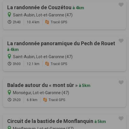
La randonnée de Couzétou
à 4km
Saint-Aubin, Lot-et-Garonne (47)
2h40
10.4 km
Tracé GPS
La randonnée panoramique du Pech de Rouet
à 4km
Saint-Aubin, Lot-et-Garonne (47)
3h00
12.1 km
Tracé GPS
Balade autour du « mont sûr »
à 5km
Monségur, Lot-et-Garonne (47)
2h20
6.8 km
Tracé GPS
Circuit de la bastide de Monflanquin
à 5km
Monflanquin, Lot-et-Garonne (47)