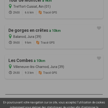
Tour de Montcel
à 9km
Treffort-Cuisiat, Ain (01)
2h00
6.6 km
Tracé GPS
De gorges en crêtes
à 10km
Balanod, Jura (39)
3h00
9 km
Tracé GPS
Les Combes
à 10km
Villeneuve-lès-Charnod, Jura (39)
2h30
9.3 km
Tracé GPS
© 2026 Sentiers en France - Tous droits réservés - Photos non
En poursuivant votre navigation sur ce site, vous acceptez l'utilisation de cookies
contractuelles -
Mentions légales
-
CGU
-
CGV
-
Grouplive - Création
notamment pour réaliser des statistiques de visites afin d'optimiser la