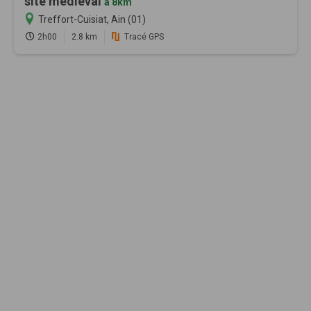
site médiéval
à 8km
Treffort-Cuisiat, Ain (01)
2h00
2.8 km
Tracé GPS