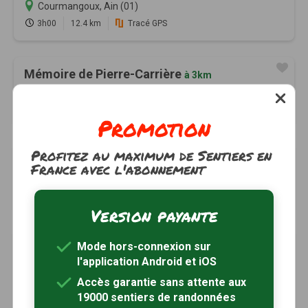
Courmangoux, Ain (01)
3h00
12.4 km
Tracé GPS
Mémoire de Pierre-Carrière
à 3km
Courmangoux, Ain (01)
2h00
7 km
Tracé GPS
Promotion
Profitez au maximum de Sentiers en
Sentier du Lavoir
à 3km
France avec l'abonnement
Courmangoux, Ain (01)
1h30
4.5 km
Tracé GPS
Version payante
Source de la Vauchère, reculée de la Roche
Mode hors-connexion sur
à 4km
l'application Android et iOS
Courmangoux, Ain (01)
Accès garantie sans attente aux
1h00
1.1 km
Tracé GPS
19000 sentiers de randonnées