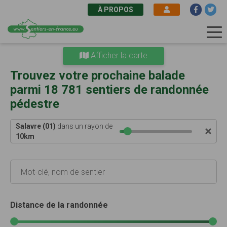
À PROPOS
Aller
Afficher la carte
au
contenu
Trouvez votre prochaine balade
principal
parmi 18 781 sentiers de randonnée
pédestre
Salavre (01)
dans un rayon de
10
km
Distance de la randonnée