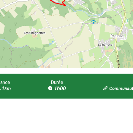
tance
Durée
.1
1h00
km
Communauté