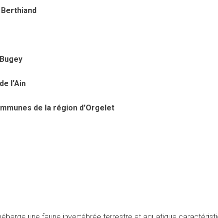
 Berthiand
-Bugey
e l'Ain
mmunes de la région d'Orgelet
héberge une faune invertébrée terrestre et aquatique caractérist