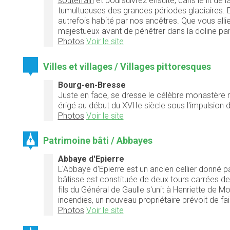
souterrain
et poursuivrez ensuite, dans le lit de 
tumultueuses des grandes périodes glaciaires. En
autrefois habité par nos ancêtres. Que vous all
majestueux avant de pénêtrer dans la doline par
Photos
Voir le site
Villes et villages / Villages pittoresques
Bourg-en-Bresse
Juste en face, se dresse le célèbre monastère
érigé au début du XVIIe siècle sous l'impulsion
Photos
Voir le site
Patrimoine bâti / Abbayes
Abbaye d'Epierre
L'Abbaye d'Epierre est un ancien cellier donné pa
bâtisse est constituée de deux tours carrées de
fils du Général de Gaulle s'unit à Henriette de M
incendies, un nouveau propriétaire prévoit de fair
Photos
Voir le site