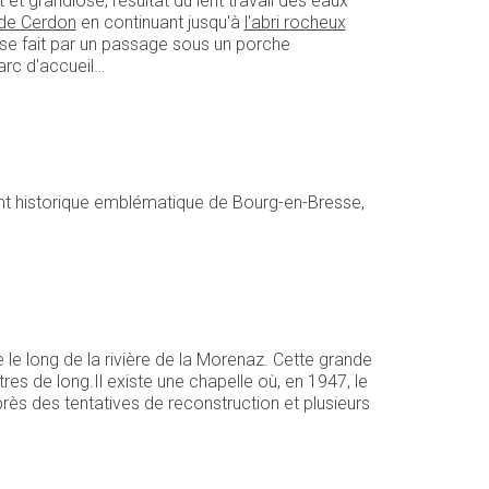
 et grandiose, résultat du lent travail des eaux
 de Cerdon
en continuant jusqu'à
l'abri rocheux
 se fait par un passage sous un porche
arc d'accueil…
nt historique emblématique de Bourg-en-Bresse,
e le long de la rivière de la Morenaz. Cette grande
s de long.Il existe une chapelle où, en 1947, le
près des tentatives de reconstruction et plusieurs