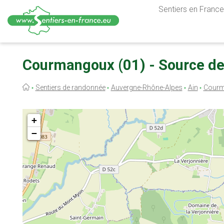
Sentiers en France,
Aller
au
Courmangoux (01) - Source de 
contenu
principal
Fil
Sentiers de randonnée
Auvergne-Rhône-Alpes
Ain
Cour
d'Ariane
+
−