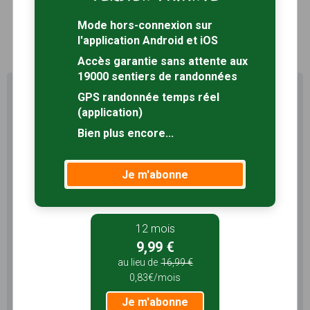
Mode hors-connexion sur
1
l'application Android et iOS
Accès garantie sans attente aux
19000 sentiers de randonnées
Profitez au maximum de
GPS randonnée temps réel
Sentiers en France avec rando
(application)
+
Bien plus encore...
Le compte
Rando
permet de profiter de tout le
potentiel qu'offre Sentiers en France :
Je m'abonne
Pas de pub
Favoris illimités
Mode hors-connexion
12 mois
9,99 €
3 mois
au lieu de
16,99 €
5,99 €
0,83€/mois
1,99€/mois
Je m'abonne