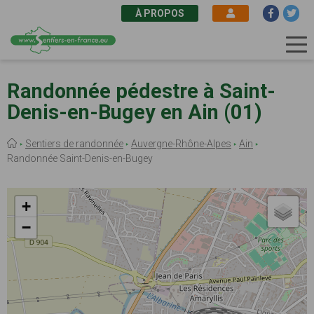
À PROPOS
Aller
au
Randonnée pédestre à Saint-
contenu
Denis-en-Bugey en Ain (01)
principal
Fil
Sentiers de randonnée
Auvergne-Rhône-Alpes
Ain
d'Ariane
Randonnée Saint-Denis-en-Bugey
+
−