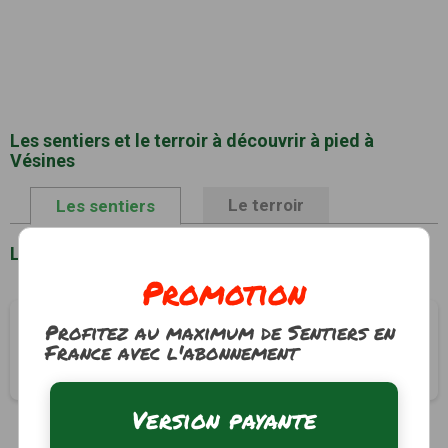
Les sentiers et le terroir à découvrir à pied à
Vésines
Le terroir
Les sentiers
Liste des sentiers à Vésines
Promotion
Circuit des Bords de Saône
Profitez au maximum de Sentiers en
France avec l'abonnement
Vésines, Ain (01)
2h30
10 km
Tracé GPS
Version payante