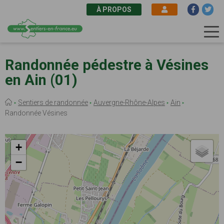
À PROPOS
Aller
au
Randonnée pédestre à Vésines
contenu
en Ain (01)
principal
Fil
Sentiers de randonnée
Auvergne-Rhône-Alpes
Ain
d'Ariane
Randonnée Vésines
+
−