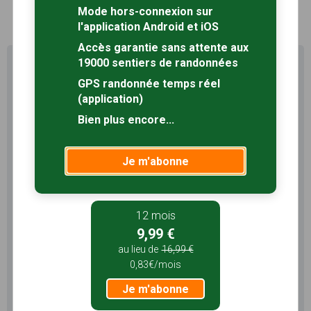
1
Mode hors-connexion sur
l'application Android et iOS
Accès garantie sans attente aux
19000 sentiers de randonnées
Profitez au maximum de
Sentiers en France avec rando
GPS randonnée temps réel
+
(application)
Bien plus encore...
Le compte
Rando
permet de profiter de tout le
potentiel qu'offre Sentiers en France :
Je m'abonne
Pas de pub
Favoris illimités
Mode hors-connexion
12 mois
3 mois
9,99 €
5,99 €
au lieu de
16,99 €
1,99€/mois
0,83€/mois
Je m'abonne
Je m'abonne