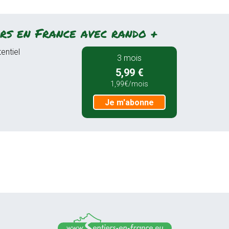
rs en France avec rando +
entiel
3 mois
5,99 €
1,99€/mois
Je m'abonne