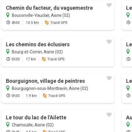
Chemin du facteur, du vaguemestre
Le
Bouconville-Vauclair, Aisne (02)
4h00
10.5 km
Tracé GPS
Les chemins des éclusiers
Le
Bourg-et-Comin, Aisne (02)
5h30
17 km
Tracé GPS
Bourguignon, village de peintres
Le
Bourguignon-sous-Montbavin, Aisne (02)
0h30
1.9 km
Tracé GPS
Le tour du lac de l'Ailette
Au
Chamouille, Aisne (02)