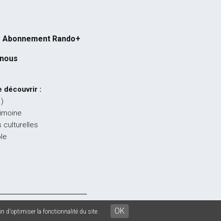
Abonnement Rando+
-nous
 découvrir :
…)
rimoine
 culturelles
ble
égales
-
CGU
-
CGV
OK
n d'optimiser la fonctionnalité du site.