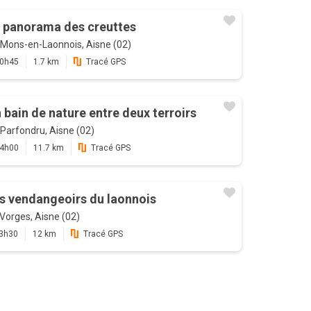
 panorama des creuttes
Mons-en-Laonnois, Aisne (02)
0h45
1.7 km
Tracé GPS
 bain de nature entre deux terroirs
Parfondru, Aisne (02)
4h00
11.7 km
Tracé GPS
s vendangeoirs du laonnois
Vorges, Aisne (02)
3h30
12 km
Tracé GPS