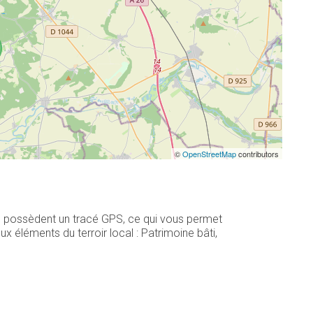
©
OpenStreetMap
contributors
30 possèdent un tracé GPS, ce qui vous permet
 éléments du terroir local : Patrimoine bâti,