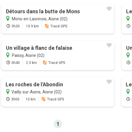
Détours dans la butte de Mons
Le
Mons-en-Laonnois, Aisne (02)
3h30
10.9 km
Tracé GPS
Un village à flanc de falaise
Un
Paissy, Aisne (02)
0h40
2.3 km
Tracé GPS
Les roches de l'Abondin
Le
Vailly-sur-Aisne, Aisne (02)
3h00
10 km
Tracé GPS
1