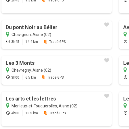
2h45
9.5 km
Tracé GPS
Du pont Noir au Bélier
Av
Chavignon, Aisne (02)
3h45
14.4 km
Tracé GPS
Les 3 Monts
Le
Chevregny, Aisne (02)
3h00
6.5 km
Tracé GPS
Les arts et les lettres
Le
Merlieux-et-Fouquerolles, Aisne (02)
4h00
13.5 km
Tracé GPS