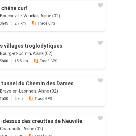
 chêne cuif
Bouconville-Vauclair, Aisne (02)
0h45
2.7 km
Tracé GPS
s villages troglodytiques
Bourg-et-Comin, Aisne (02)
5h00
15.5 km
Tracé GPS
 tunnel du Chemin des Dames
Braye-en-Laonnois, Aisne (02)
1h30
5 km
Tracé GPS
-dessus des creuttes de Neuville
Chamouille, Aisne (02)