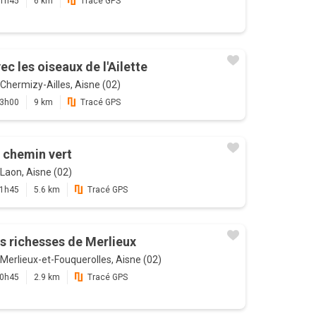
1h45
6 km
Tracé GPS
ec les oiseaux de l'Ailette
Chermizy-Ailles, Aisne (02)
3h00
9 km
Tracé GPS
 chemin vert
Laon, Aisne (02)
1h45
5.6 km
Tracé GPS
s richesses de Merlieux
Merlieux-et-Fouquerolles, Aisne (02)
0h45
2.9 km
Tracé GPS