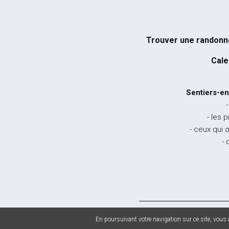
Trouver une randon
Cale
Sentiers-en
-
- les 
- ceux qui 
- 
© 2026 Sentiers en
En poursuivant votre navigation sur ce site, vous a