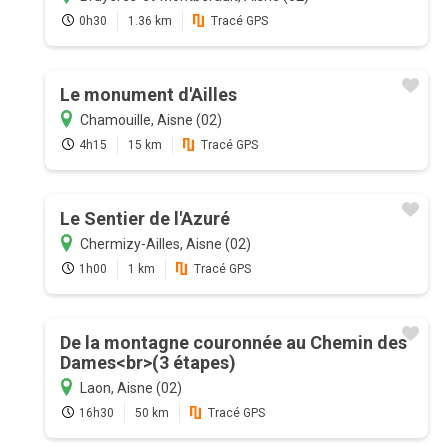
0h30
1.36 km
Tracé GPS
Le monument d'Ailles
Chamouille, Aisne (02)
4h15
15 km
Tracé GPS
Le Sentier de l'Azuré
Chermizy-Ailles, Aisne (02)
1h00
1 km
Tracé GPS
De la montagne couronnée au Chemin des
Dames<br>(3 étapes)
Laon, Aisne (02)
16h30
50 km
Tracé GPS