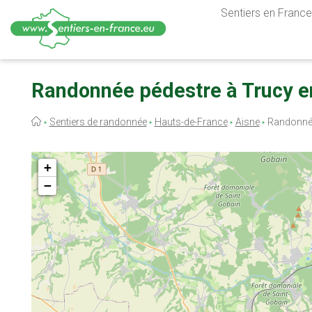
Sentiers en France,
Aller
au
Randonnée pédestre à Trucy e
contenu
principal
Fil
Sentiers de randonnée
Hauts-de-France
Aisne
Randonné
d'Ariane
+
−