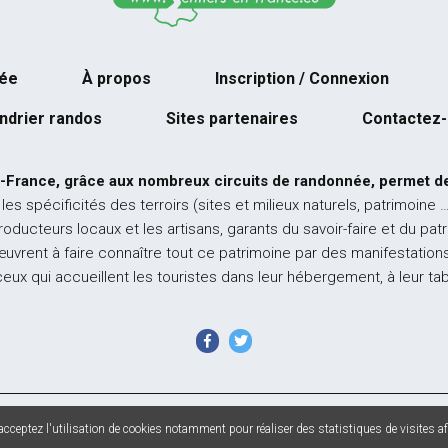
née
À propos
Inscription / Connexion
ndrier randos
Sites partenaires
Contactez
-France, grâce aux nombreux circuits de randonnée, permet de
 les spécificités des terroirs (sites et milieux naturels, patrimoine 
producteurs locaux et les artisans, garants du savoir-faire et du pat
œuvrent à faire connaître tout ce patrimoine par des manifestations
ceux qui accueillent les touristes dans leur hébergement, à leur ta
 France - Tous droits réservés - Photos non contractuelles -
Mentions l
cceptez l'utilisation de cookies notamment pour réaliser des statistiques de visites afi