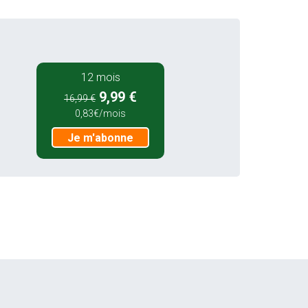
12 mois
9,99 €
16,99 €
0,83€/mois
Je m'abonne