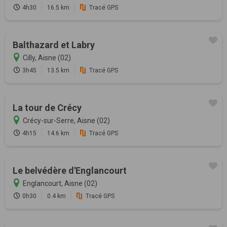
4h30
16.5 km
Tracé GPS
Balthazard et Labry
Cilly, Aisne (02)
3h45
13.5 km
Tracé GPS
La tour de Crécy
Crécy-sur-Serre, Aisne (02)
4h15
14.6 km
Tracé GPS
Le belvédère d'Englancourt
Englancourt, Aisne (02)
0h30
0.4 km
Tracé GPS