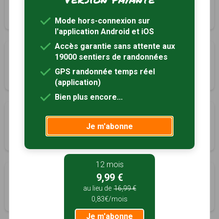
Marly-Gomont, Aisne (02)
2h45
9.5 km
Tracé GPS
Mode hors-connexion sur
l'application Android et iOS
Accès garantie sans attente aux
Le gué des romains
19000 sentiers de randonnées
Mesbrecourt-Richecourt, Aisne (02)
GPS randonnée temps réel
2h00
7.2 km
Tracé GPS
(application)
Bien plus encore...
Les méandres de la Serre
Je m'abonne
Montigny-sur-Crécy, Aisne (02)
3h15
11.8 km
Tracé GPS
12 mois
Les rayères
9,99 €
Origny-Sainte-Benoite, Aisne (02)
au lieu de
16,99 €
0,83€/mois
4h00
15 km
Tracé GPS
Je m'abonne