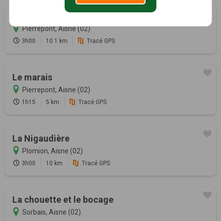
Au pays des libellules
Pierrepont, Aisne (02)
3h00
10.1 km
Tracé GPS
Le marais
Pierrepont, Aisne (02)
1h15
5 km
Tracé GPS
La Nigaudière
Plomion, Aisne (02)
3h00
10 km
Tracé GPS
La chouette et le bocage
Sorbais, Aisne (02)