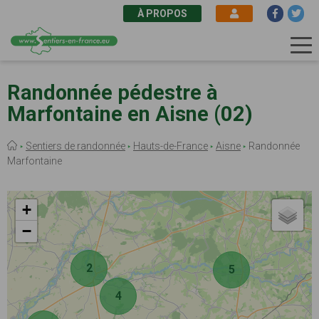
À PROPOS
Aller
au
Randonnée pédestre à
contenu
Marfontaine en Aisne (02)
principal
Fil
Sentiers de randonnée
Hauts-de-France
Aisne
Randonnée
d'Ariane
Marfontaine
+
−
2
5
4