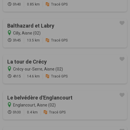
0h40
0.85 km
Tracé GPS
Balthazard et Labry
Cilly, Aisne (02)
3h45
13.5 km
Tracé GPS
La tour de Crécy
Crécy-sur-Serre, Aisne (02)
4h15
14.6 km
Tracé GPS
Le belvédère d'Englancourt
Englancourt, Aisne (02)
0h30
0.4 km
Tracé GPS