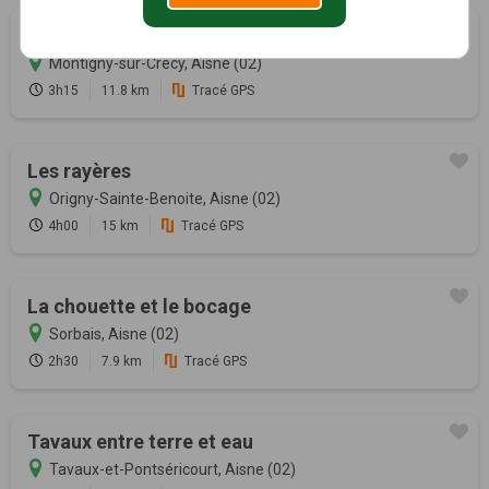
Les méandres de la Serre
Montigny-sur-Crécy, Aisne (02)
3h15
11.8 km
Tracé GPS
Les rayères
Origny-Sainte-Benoite, Aisne (02)
4h00
15 km
Tracé GPS
La chouette et le bocage
Sorbais, Aisne (02)
2h30
7.9 km
Tracé GPS
Tavaux entre terre et eau
Tavaux-et-Pontséricourt, Aisne (02)