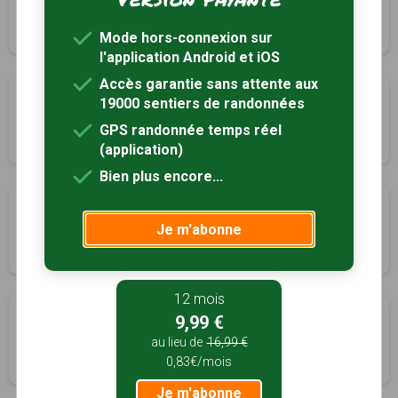
Lerzy, Aisne (02)
5h30
15.5 km
Tracé GPS
Mode hors-connexion sur
l'application Android et iOS
Accès garantie sans attente aux
La fontaine Colette
19000 sentiers de randonnées
Marly-Gomont, Aisne (02)
GPS randonnée temps réel
2h45
9.5 km
Tracé GPS
(application)
Bien plus encore...
Le sentier de pirouette
Je m'abonne
Mennevret, Aisne (02)
0h30
1.3 km
Tracé GPS
12 mois
Le gué des romains
9,99 €
Mesbrecourt-Richecourt, Aisne (02)
au lieu de
16,99 €
0,83€/mois
2h00
7.2 km
Tracé GPS
Je m'abonne