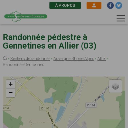
À PROPOS
Aller
au
Randonnée pédestre à
contenu
Gennetines en Allier (03)
principal
Fil
Sentiers de randonnée
Auvergne-Rhône-Alpes
Allier
d'Ariane
Randonnée Gennetines
+
−