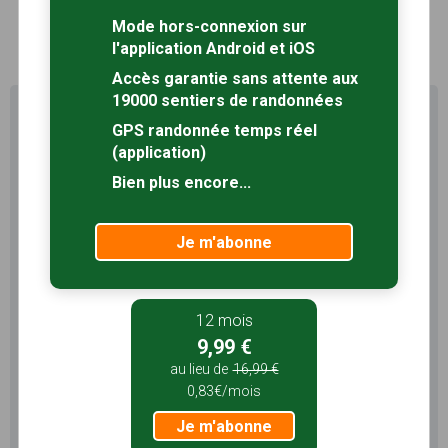
Mode hors-connexion sur
1
l'application Android et iOS
Accès garantie sans attente aux
19000 sentiers de randonnées
Profitez au maximum de
GPS randonnée temps réel
Sentiers en France avec rando
(application)
+
Bien plus encore...
Le compte
Rando
permet de profiter de tout le
potentiel qu'offre Sentiers en France :
Je m'abonne
Pas de pub
Favoris illimités
Mode hors-connexion
12 mois
3 mois
9,99 €
5,99 €
au lieu de
16,99 €
0,83€/mois
1,99€/mois
Je m'abonne
Je m'abonne