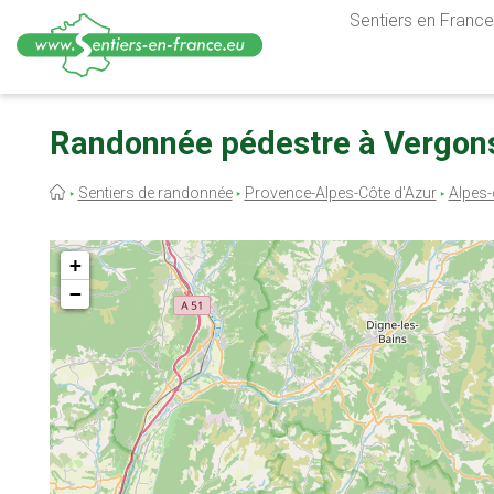
Sentiers en France,
Aller
au
Randonnée pédestre à Vergon
contenu
principal
Fil
Sentiers de randonnée
Provence-Alpes-Côte d'Azur
Alpes-
d'Ariane
+
−