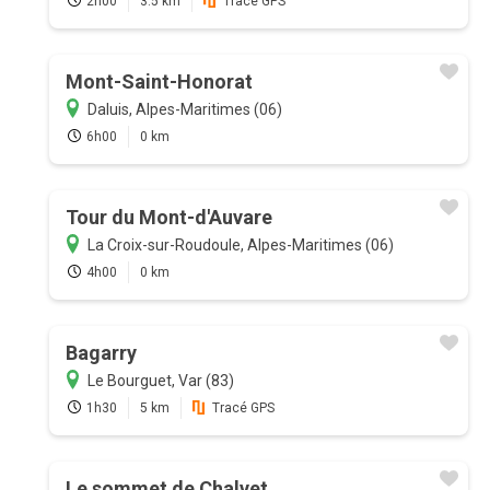
2h00
3.5 km
Tracé GPS
Mont-Saint-Honorat
Daluis, Alpes-Maritimes (06)
6h00
0 km
Tour du Mont-d'Auvare
La Croix-sur-Roudoule, Alpes-Maritimes (06)
4h00
0 km
Bagarry
Le Bourguet, Var (83)
1h30
5 km
Tracé GPS
Le sommet de Chalvet