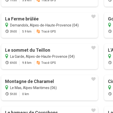
1h30
3.8 km
Tracé GPS
La Ferme brûlée
Go
Demandolx, Alpes-de-Haute-Provence (04)
3h00
5.9 km
Tracé GPS
Le sommet du Teillon
L'
La Garde, Alpes-de-Haute-Provence (04)
6h00
9.8 km
Tracé GPS
Montagne de Charamel
Ci
Le Mas, Alpes-Maritimes (06)
5h30
0 km
Le hameau de Courchons
La