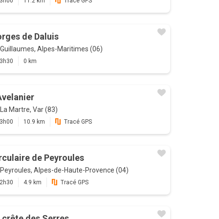
3h00
11.2 km
Tracé GPS
rges de Daluis
Guillaumes, Alpes-Maritimes (06)
3h30
0 km
Avelanier
La Martre, Var (83)
3h00
10.9 km
Tracé GPS
rculaire de Peyroules
Peyroules, Alpes-de-Haute-Provence (04)
2h30
4.9 km
Tracé GPS
 crête des Serres