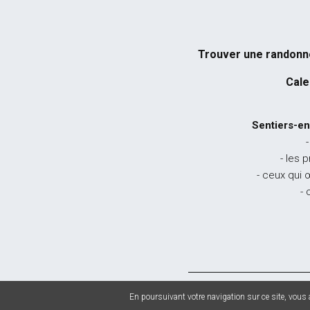
Trouver une randon
Cale
Sentiers-en
-
- les 
- ceux qui 
- 
© 2026 Sentiers en
En poursuivant votre navigation sur ce site, vous a