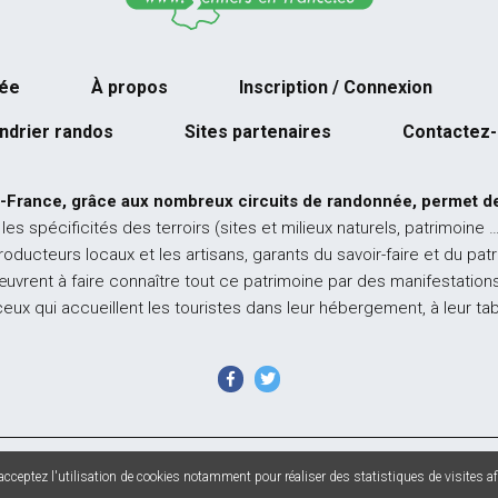
née
À propos
Inscription / Connexion
ndrier randos
Sites partenaires
Contactez
-France, grâce aux nombreux circuits de randonnée, permet de
 les spécificités des terroirs (sites et milieux naturels, patrimoine 
producteurs locaux et les artisans, garants du savoir-faire et du pat
œuvrent à faire connaître tout ce patrimoine par des manifestations
ceux qui accueillent les touristes dans leur hébergement, à leur ta
 France - Tous droits réservés - Photos non contractuelles -
Mentions l
cceptez l'utilisation de cookies notamment pour réaliser des statistiques de visites afi