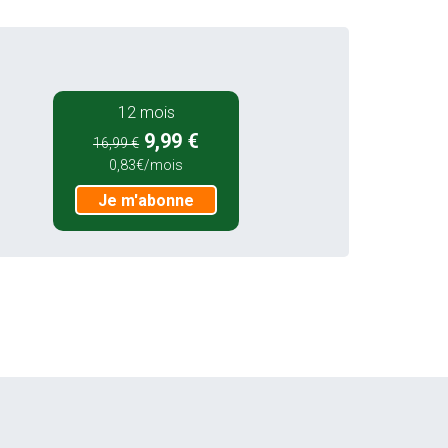
12 mois
9,99 €
16,99 €
0,83€/mois
Je m'abonne