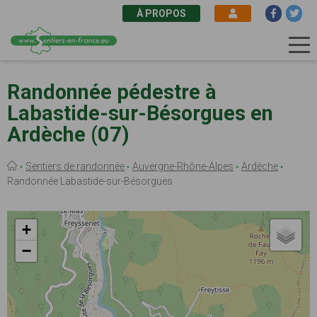
À PROPOS
Aller
au
Randonnée pédestre à
contenu
Labastide-sur-Bésorgues en
principal
Ardèche (07)
Fil
Sentiers de randonnée
Auvergne-Rhône-Alpes
Ardèche
d'Ariane
Randonnée Labastide-sur-Bésorgues
+
−