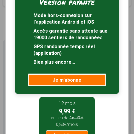
Version payante
Mode hors-connexion sur
l'application Android et iOS
1
Accès garantie sans attente aux
19000 sentiers de randonnées
GPS randonnée temps réel
Profitez au maximum de
(application)
Sentiers en France avec rando
+
Bien plus encore...
Le compte
Rando
permet de profiter de tout le
Je m'abonne
potentiel qu'offre Sentiers en France :
Pas de pub
Favoris illimités
Mode hors-connexion
12 mois
9,99 €
3 mois
au lieu de
16,99 €
0,83€/mois
5,99 €
1,99€/mois