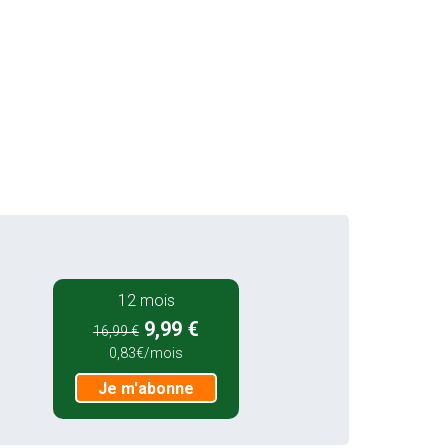
12 mois
9,99 €
16,99 €
0,83€/mois
Je m'abonne