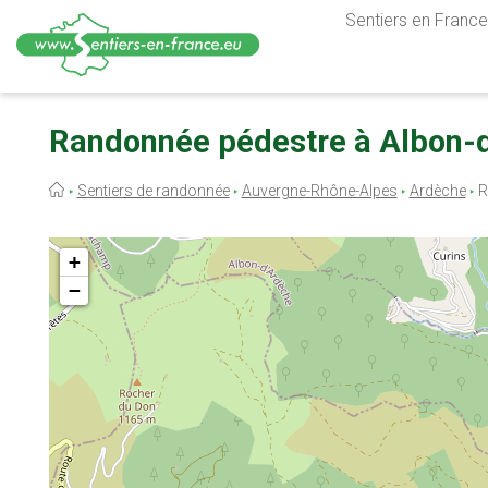
Sentiers en France,
Aller
au
Randonnée pédestre à Albon-d
contenu
principal
Fil
Sentiers de randonnée
Auvergne-Rhône-Alpes
Ardèche
R
d'Ariane
+
−