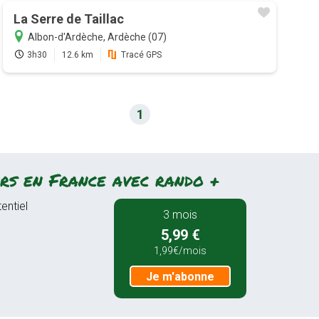
La Serre de Taillac
Albon-d'Ardèche, Ardèche (07)
3h30
12.6 km
Tracé GPS
1
rs en France avec rando +
entiel
3 mois
5,99 €
1,99€/mois
Je m'abonne