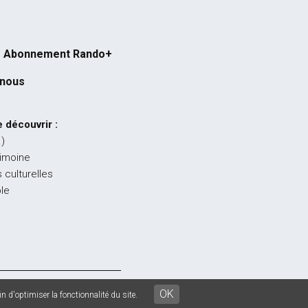
Abonnement Rando+
-nous
 découvrir :
…)
rimoine
 culturelles
ble
égales
-
CGU
-
CGV
OK
n d'optimiser la fonctionnalité du site.