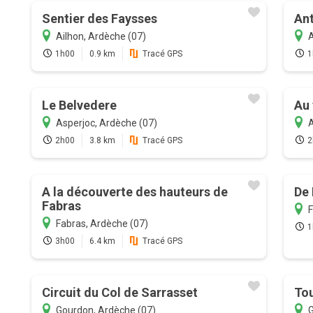
Sentier des Faysses
Ant
Ailhon, Ardèche (07)
A
1h00
0.9 km
Tracé GPS
1
Le Belvedere
Au 
Asperjoc, Ardèche (07)
A
2h00
3.8 km
Tracé GPS
2
A la découverte des hauteurs de
De 
Fabras
F
Fabras, Ardèche (07)
1
3h00
6.4 km
Tracé GPS
Circuit du Col de Sarrasset
Tou
Gourdon, Ardèche (07)
G