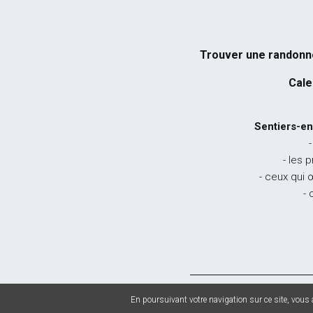
Trouver une randon
Cale
Sentiers-en
-
- les 
- ceux qui 
- 
© 2026 Sentiers en
En poursuivant votre navigation sur ce site, vous a