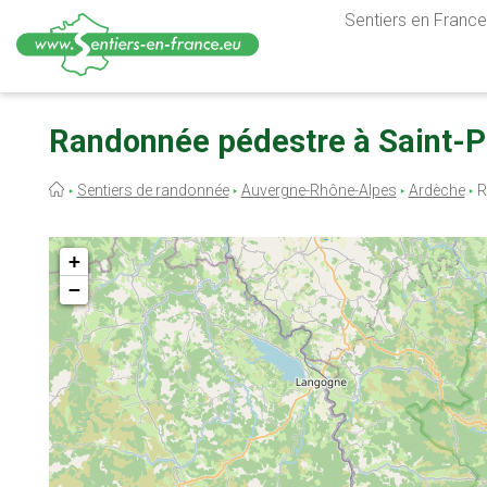
Sentiers en France,
Aller
au
Randonnée pédestre à Saint-Pr
contenu
principal
Fil
Sentiers de randonnée
Auvergne-Rhône-Alpes
Ardèche
R
d'Ariane
+
−