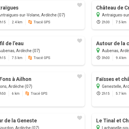
raïgues
Château de C
ntraigues-sur-Volane, Ardèche (07)
Antraigues-sur
h15
2.4 km
Tracé GPS
2h30
7.5 km
fil de l’eau
Autour de la 
ubenas, Ardèche (07)
Aubenas, Ardè
h15
7.5 km
Tracé GPS
3h00
9.4 km
Fons à Ailhon
Faïsses et ch
ons, Ardèche (07)
Genestelle, Ar
h50
6 km
Tracé GPS
2h15
5.7 km
r de la Geneste
Le Tinal et C
ourdon, Ardèche (07)
Lachapelle-so