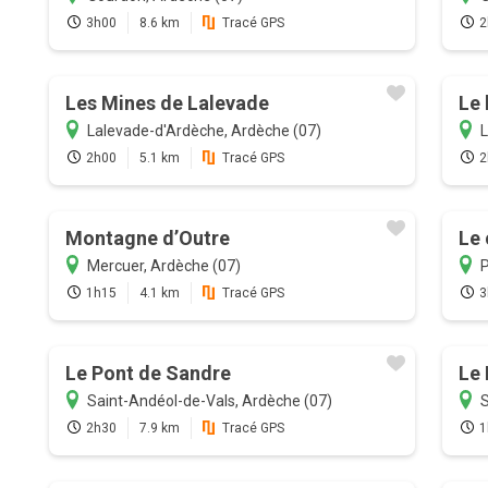
3h00
8.6 km
Tracé GPS
2
Les Mines de Lalevade
Le 
Lalevade-d'Ardèche, Ardèche (07)
L
2h00
5.1 km
Tracé GPS
2
Montagne d’Outre
Le 
Mercuer, Ardèche (07)
P
1h15
4.1 km
Tracé GPS
3
Le Pont de Sandre
Le
Saint-Andéol-de-Vals, Ardèche (07)
S
2h30
7.9 km
Tracé GPS
1