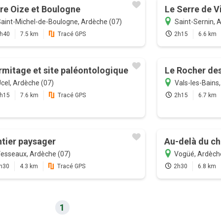
re Oize et Boulogne
Le Serre de V
aint-Michel-de-Boulogne, Ardèche (07)
Saint-Sernin, 
h40
7.5 km
Tracé GPS
2h15
6.6 km
rmitage et site paléontologique
Le Rocher de
cel, Ardèche (07)
Vals-les-Bains
h15
7.6 km
Tracé GPS
2h15
6.7 km
tier paysager
Au-delà du c
esseaux, Ardèche (07)
Vogüé, Ardèch
h30
4.3 km
Tracé GPS
2h30
6.8 km
1