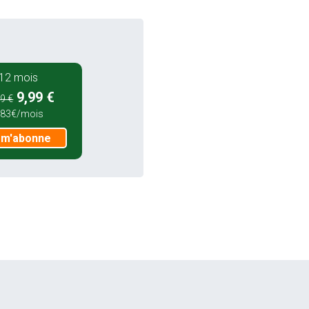
12 mois
9,99 €
9 €
,83€/mois
 m'abonne