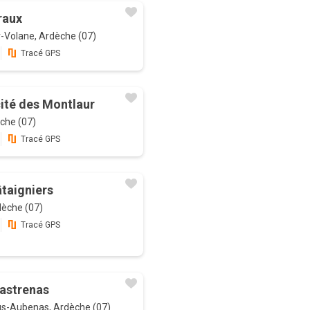
raux
-Volane, Ardèche (07)
Tracé GPS
cité des Montlaur
che (07)
Tracé GPS
âtaigniers
dèche (07)
Tracé GPS
hastrenas
us-Aubenas, Ardèche (07)