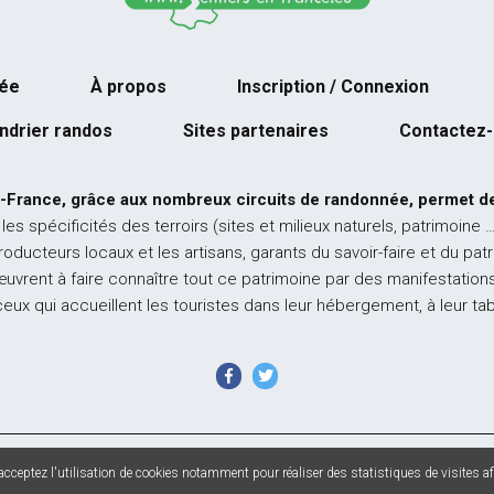
née
À propos
Inscription / Connexion
ndrier randos
Sites partenaires
Contactez
-France, grâce aux nombreux circuits de randonnée, permet de
 les spécificités des terroirs (sites et milieux naturels, patrimoine 
producteurs locaux et les artisans, garants du savoir-faire et du pat
œuvrent à faire connaître tout ce patrimoine par des manifestations
ceux qui accueillent les touristes dans leur hébergement, à leur ta
 France - Tous droits réservés - Photos non contractuelles -
Mentions l
cceptez l'utilisation de cookies notamment pour réaliser des statistiques de visites afi