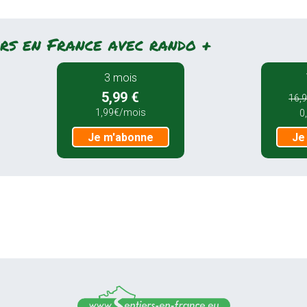
rs en France avec rando +
3 mois
5,99 €
16,9
1,99€/mois
0
Je m'abonne
Je