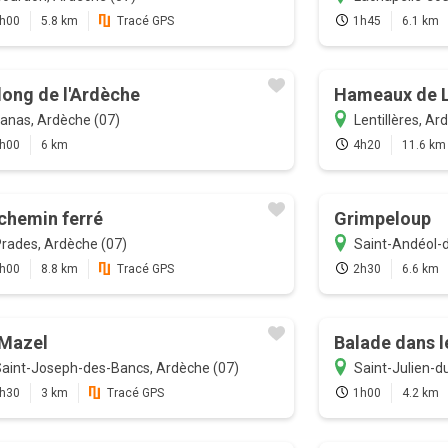
h00
5.8 km
Tracé GPS
1h45
6.1 km
long de l'Ardèche
Hameaux de L
anas, Ardèche (07)
Lentillères, Ar
h00
6 km
4h20
11.6 km
chemin ferré
Grimpeloup
rades, Ardèche (07)
Saint-Andéol-d
h00
8.8 km
Tracé GPS
2h30
6.6 km
 Mazel
Balade dans l
aint-Joseph-des-Bancs, Ardèche (07)
Saint-Julien-d
h30
3 km
Tracé GPS
1h00
4.2 km