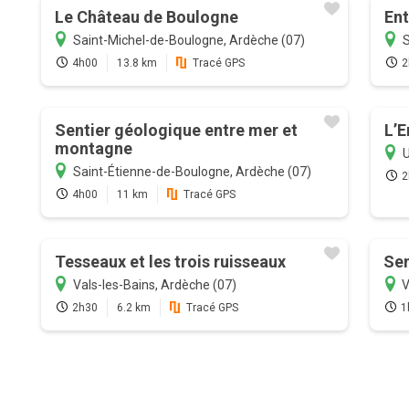
Le Château de Boulogne
Ent
Saint-Michel-de-Boulogne, Ardèche (07)
S
4h00
13.8 km
Tracé GPS
2
Sentier géologique entre mer et
L’E
montagne
U
Saint-Étienne-de-Boulogne, Ardèche (07)
2
4h00
11 km
Tracé GPS
Tesseaux et les trois ruisseaux
Sen
Vals-les-Bains, Ardèche (07)
V
2h30
6.2 km
Tracé GPS
1