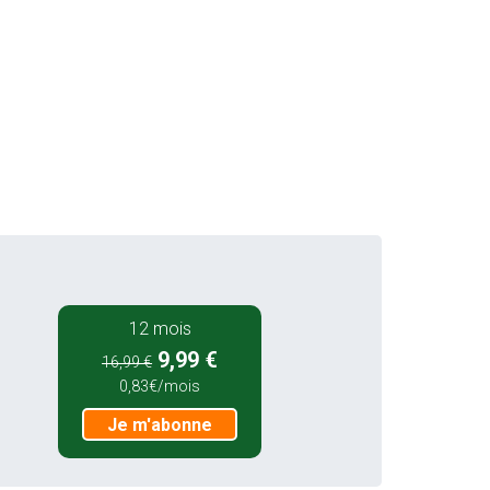
12 mois
9,99 €
16,99 €
0,83€/mois
Je m'abonne