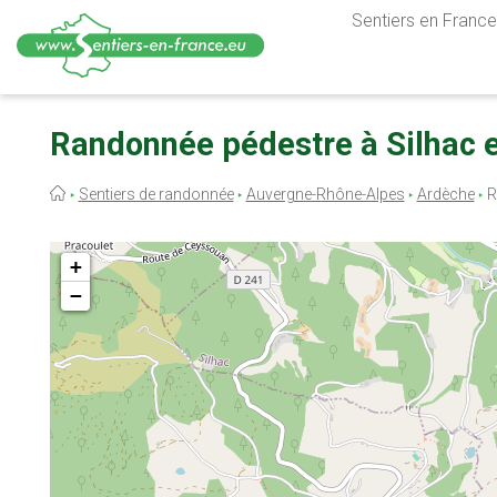
Sentiers en France,
Aller
au
Randonnée pédestre à Silhac 
contenu
principal
Fil
Sentiers de randonnée
Auvergne-Rhône-Alpes
Ardèche
R
d'Ariane
+
−