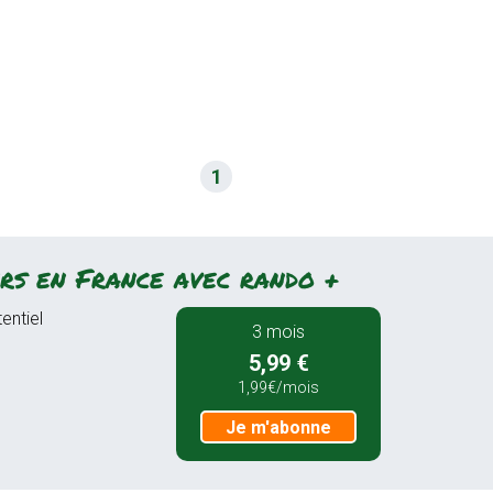
1
rs en France avec rando +
entiel
3 mois
5,99 €
1,99€/mois
Je m'abonne