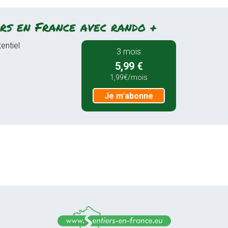
rs en France avec rando +
entiel
3 mois
5,99 €
1,99€/mois
Je m'abonne