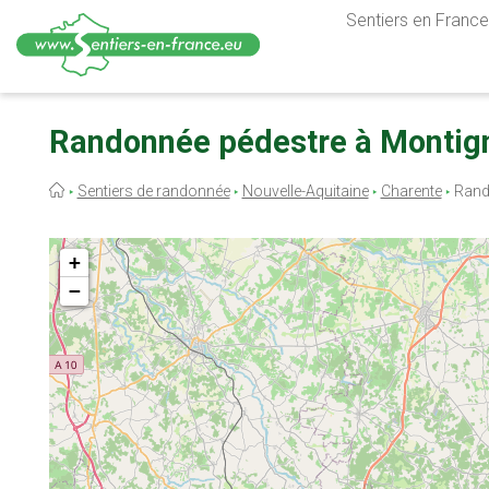
Sentiers en France,
Aller
au
Randonnée pédestre à Montign
contenu
principal
Fil
Sentiers de randonnée
Nouvelle-Aquitaine
Charente
Rand
d'Ariane
+
−