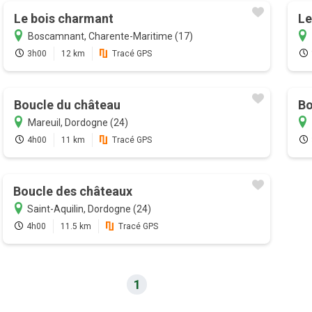
Le bois charmant
Le
Boscamnant, Charente-Maritime (17)
3h00
12 km
Tracé GPS
Boucle du château
Bo
Mareuil, Dordogne (24)
4h00
11 km
Tracé GPS
Boucle des châteaux
Saint-Aquilin, Dordogne (24)
4h00
11.5 km
Tracé GPS
1