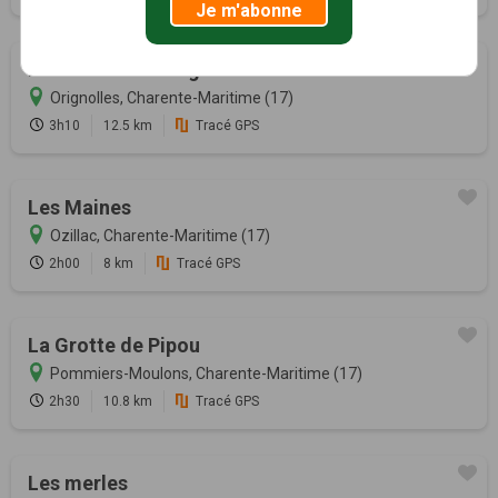
Je m'abonne
Hameaux saintongeais
Orignolles, Charente-Maritime (17)
3h10
12.5 km
Tracé GPS
Les Maines
Ozillac, Charente-Maritime (17)
2h00
8 km
Tracé GPS
La Grotte de Pipou
Pommiers-Moulons, Charente-Maritime (17)
2h30
10.8 km
Tracé GPS
Les merles