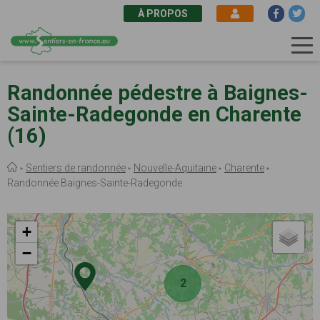
À PROPOS
Aller
au
Randonnée pédestre à Baignes-
contenu
Sainte-Radegonde en Charente
principal
(16)
Fil
Sentiers de randonnée
Nouvelle-Aquitaine
Charente
d'Ariane
Randonnée Baignes-Sainte-Radegonde
+
−
2