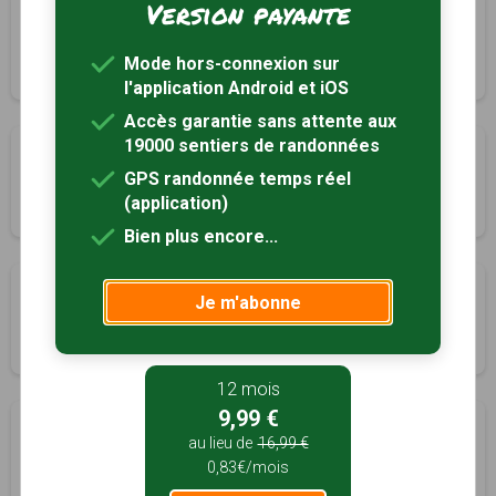
Version payante
La Forêt
Montlieu-la-Garde, Charente-Maritime (17)
Mode hors-connexion sur
5h00
18 km
Tracé GPS
l'application Android et iOS
Accès garantie sans attente aux
19000 sentiers de randonnées
Les 3 fontaines
GPS randonnée temps réel
Montlieu-la-Garde, Charente-Maritime (17)
(application)
1h00
3 km
Bien plus encore...
La voie romaine
Je m'abonne
Neuillac, Charente-Maritime (17)
2h45
11 km
Tracé GPS
12 mois
9,99 €
Les trois petits bois
au lieu de
16,99 €
Nieul-le-Virouil, Charente-Maritime (17)
0,83€/mois
2h10
8.5 km
Tracé GPS