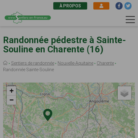
À PROPOS
Aller
au
Randonnée pédestre à Sainte-
contenu
Souline en Charente (16)
principal
Fil
Sentiers de randonnée
Nouvelle-Aquitaine
Charente
d'Ariane
Randonnée Sainte-Souline
+
−