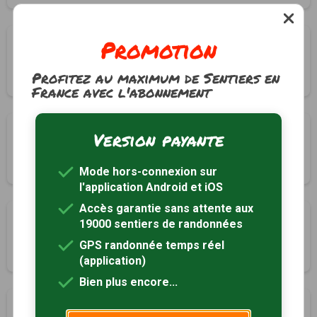
Promotion
Dolmen de Pierre Folle
Montguyon, Charente-Maritime (17)
Profitez au maximum de Sentiers en
3h00
12 km
France avec l'abonnement
La Forêt
Version payante
Montlieu-la-Garde, Charente-Maritime (17)
5h00
18 km
Tracé GPS
Mode hors-connexion sur
l'application Android et iOS
Accès garantie sans attente aux
Les 3 fontaines
19000 sentiers de randonnées
Montlieu-la-Garde, Charente-Maritime (17)
GPS randonnée temps réel
1h00
3 km
(application)
Bien plus encore...
Hameaux saintongeais