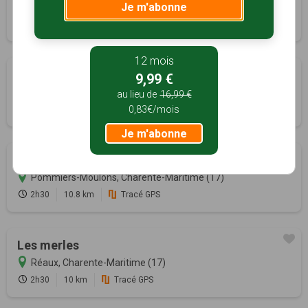
Je m'abonne
Orignolles, Charente-Maritime (17)
3h10
12.5 km
Tracé GPS
12 mois
Les Maines
9,99 €
Ozillac, Charente-Maritime (17)
au lieu de
16,99 €
0,83€/mois
2h00
8 km
Tracé GPS
Je m'abonne
La Grotte de Pipou
Pommiers-Moulons, Charente-Maritime (17)
2h30
10.8 km
Tracé GPS
Les merles
Réaux, Charente-Maritime (17)
2h30
10 km
Tracé GPS