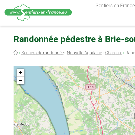
Sentiers en France,
Aller
au
Randonnée pédestre à Brie-so
contenu
principal
Fil
Sentiers de randonnée
Nouvelle-Aquitaine
Charente
Rando
d'Ariane
+
−