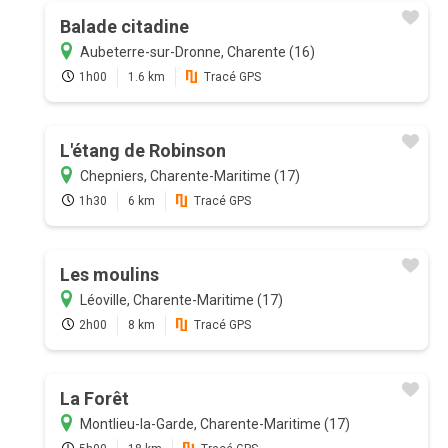
Balade citadine
Aubeterre-sur-Dronne, Charente (16)
1h00
1.6 km
Tracé GPS
L'étang de Robinson
Chepniers, Charente-Maritime (17)
1h30
6 km
Tracé GPS
Les moulins
Léoville, Charente-Maritime (17)
2h00
8 km
Tracé GPS
La Forêt
Montlieu-la-Garde, Charente-Maritime (17)