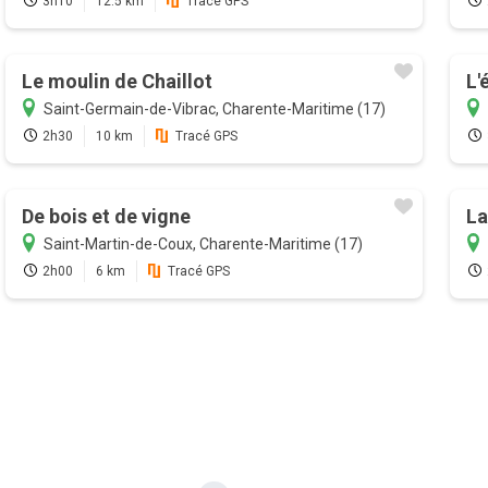
3h10
12.5 km
Tracé GPS
Le moulin de Chaillot
L'
Saint-Germain-de-Vibrac, Charente-Maritime (17)
2h30
10 km
Tracé GPS
De bois et de vigne
La
Saint-Martin-de-Coux, Charente-Maritime (17)
2h00
6 km
Tracé GPS