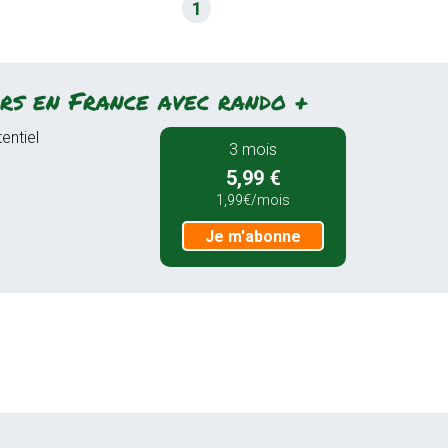
1
rs en France avec rando +
entiel
3 mois
5,99 €
1,99€/mois
Je m'abonne