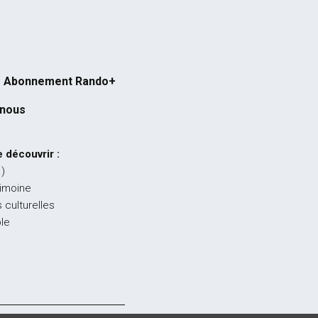
Abonnement Rando+
-nous
 découvrir :
…)
rimoine
 culturelles
ble