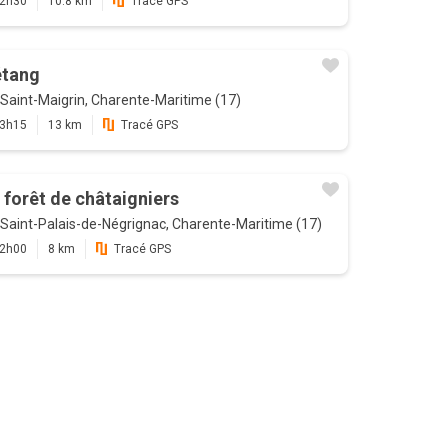
2h30
10.8 km
Tracé GPS
étang
Saint-Maigrin, Charente-Maritime (17)
3h15
13 km
Tracé GPS
 forêt de châtaigniers
Saint-Palais-de-Négrignac, Charente-Maritime (17)
2h00
8 km
Tracé GPS