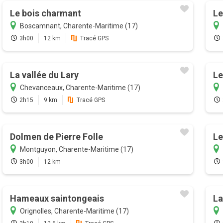
Le bois charmant
Le
Boscamnant, Charente-Maritime (17)
3h00
12 km
Tracé GPS
La vallée du Lary
Le
Chevanceaux, Charente-Maritime (17)
2h15
9 km
Tracé GPS
Dolmen de Pierre Folle
Le
Montguyon, Charente-Maritime (17)
3h00
12 km
Hameaux saintongeais
La
Orignolles, Charente-Maritime (17)