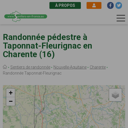
À PROPOS
Aller
au
Randonnée pédestre à
contenu
Taponnat-Fleurignac en
principal
Charente (16)
Fil
Sentiers de randonnée
Nouvelle-Aquitaine
Charente
d'Ariane
Randonnée Taponnat-Fleurignac
+
−