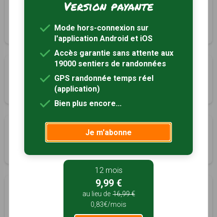
Version payante
Balade et petit patrimoine
L'Isle-d'Espagnac, Charente (16)
Mode hors-connexion sur
1h30
4.5 km
Tracé GPS
l'application Android et iOS
Accès garantie sans attente aux
19000 sentiers de randonnées
Circuit des dévotions, freques et patrimoines
GPS randonnée temps réel
Les Salles-Lavauguyon, Haute-Vienne (87)
(application)
3h30
11.2 km
Tracé GPS
Bien plus encore...
Sentier des Petits Bois
Je m'abonne
Lichères, Charente (16)
1h10
4.5 km
12 mois
9,99 €
Sentier des bords de Charente
au lieu de
16,99 €
Lichères, Charente (16)
0,83€/mois
2h00
8 km
Tracé GPS