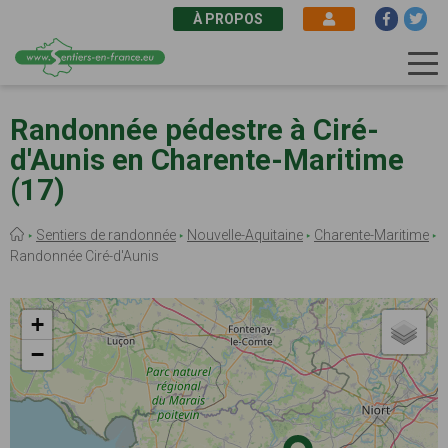
À PROPOS
Aller
au
Randonnée pédestre à Ciré-
contenu
d'Aunis en Charente-Maritime
principal
(17)
Fil
Sentiers de randonnée
Nouvelle-Aquitaine
Charente-Maritime
d'Ariane
Randonnée Ciré-d'Aunis
+
−