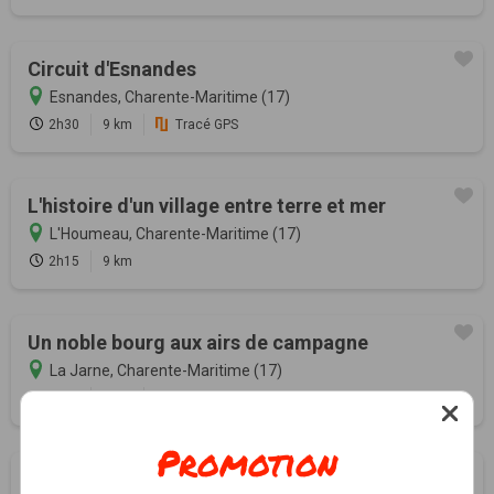
Circuit d'Esnandes
Esnandes, Charente-Maritime (17)
2h30
9 km
Tracé GPS
L'histoire d'un village entre terre et mer
L'Houmeau, Charente-Maritime (17)
2h15
9 km
Un noble bourg aux airs de campagne
La Jarne, Charente-Maritime (17)
2h00
8 km
Tracé GPS
Promotion
Au détour de ses rues