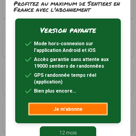
Profitez au maximum de Sentiers en
Lagord, Charente-Maritime (17)
France avec l'abonnement
1h45
7 km
Tracé GPS
Version payante
Au rythme des marais
Marsilly, Charente-Maritime (17)
Mode hors-connexion sur
2h15
9 km
Tracé GPS
l'application Android et iOS
Accès garantie sans attente aux
19000 sentiers de randonnées
Au fil du Mignon
GPS randonnée temps réel
Mauzé-sur-le-Mignon, Deux-Sèvres (79)
(application)
2h00
6.8 km
Tracé GPS
Bien plus encore...
Circuit 5 de Nachamps
Je m'abonne
Nachamps, Charente-Maritime (17)
3h00
12.4 km
Tracé GPS
12 mois