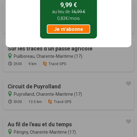
9,99 €
Paysages d'hier et d'aujourd'hui
au lieu de
16,99 €
0,83€/mois
Nieul-sur-Mer, Charente-Maritime (17)
3h00
12 km
Tracé GPS
Je m'abonne
Sur les traces d'un passé agricole
Puilboreau, Charente-Maritime (17)
2h30
9 km
Tracé GPS
Circuit de Puyrolland
Puyrolland, Charente-Maritime (17)
3h30
13.5 km
Tracé GPS
Au fil de l'eau et du temps
Périgny, Charente-Maritime (17)