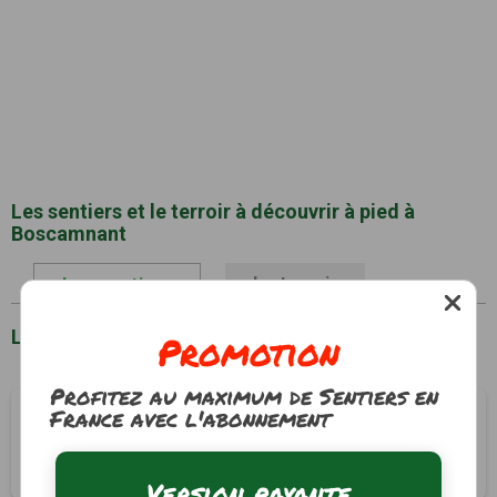
Les sentiers et le terroir à découvrir à pied à
Boscamnant
Le terroir
Les sentiers
Liste des sentiers à Boscamnant
Promotion
Profitez au maximum de Sentiers en
France avec l'abonnement
Le bois charmant
Boscamnant, Charente-Maritime (17)
3h00
12 km
Tracé GPS
Version payante