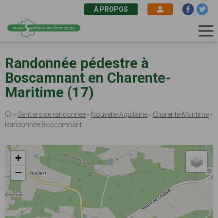
À PROPOS
Aller
au
Randonnée pédestre à
contenu
Boscamnant en Charente-
principal
Maritime (17)
Fil
Sentiers de randonnée
Nouvelle-Aquitaine
Charente-Maritime
d'Ariane
Randonnée Boscamnant
+
−