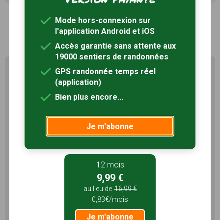
Mode hors-connexion sur
1
l'application Android et iOS
Accès garantie sans attente aux
19000 sentiers de randonnées
Profitez au maximum de
GPS randonnée temps réel
Sentiers en France avec rando
(application)
+
Bien plus encore...
Le compte
Rando
permet de profiter de tout le
potentiel qu'offre Sentiers en France :
Je m'abonne
Pas de pub
Favoris illimités
Mode hors-connexion
12 mois
9,99 €
3 mois
au lieu de
16,99 €
5,99 €
0,83€/mois
1,99€/mois
Je m'abonne